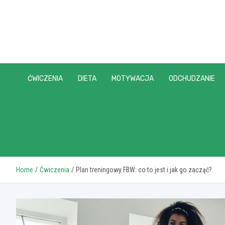
Skip
to
content
ĆWICZENIA
DIETA
MOTYWACJA
ODCHUDZANIE
Home
Ćwiczenia
Plan treningowy FBW: co to jest i jak go zacząć?