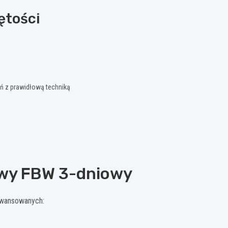
ętości
ń z prawidłową techniką
owy FBW 3-dniowy
awansowanych: