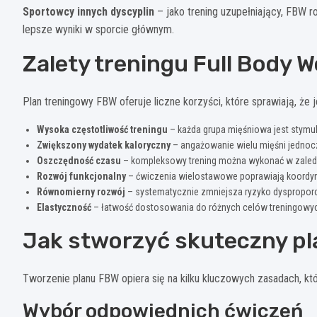
Sportowcy innych dyscyplin
– jako trening uzupełniający, FBW r
lepsze wyniki w sporcie głównym.
Zalety treningu Full Body 
Plan treningowy FBW oferuje liczne korzyści, które sprawiają, że 
Wysoka częstotliwość treningu
– każda grupa mięśniowa jest stymu
Zwiększony wydatek kaloryczny
– angażowanie wielu mięśni jednocze
Oszczędność czasu
– kompleksowy trening można wykonać w zaled
Rozwój funkcjonalny
– ćwiczenia wielostawowe poprawiają koordyna
Równomierny rozwój
– systematycznie zmniejsza ryzyko dysproporc
Elastyczność
– łatwość dostosowania do różnych celów treningowych
Jak stworzyć skuteczny p
Tworzenie planu FBW opiera się na kilku kluczowych zasadach, kt
Wybór odpowiednich ćwiczeń