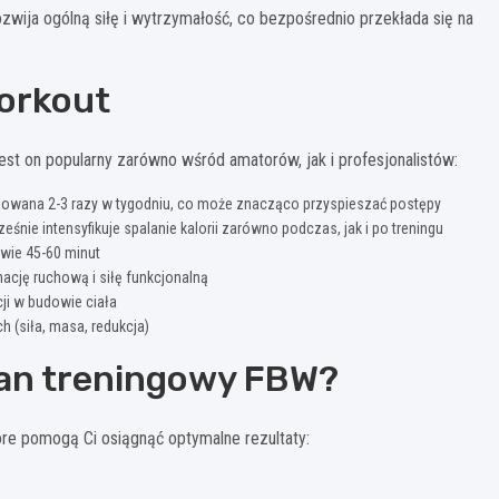
ozwija ogólną siłę i wytrzymałość, co bezpośrednio przekłada się na
Workout
jest on popularny zarówno wśród amatorów, jak i profesjonalistów:
lowana 2-3 razy w tygodniu, co może znacząco przyspieszać postępy
śnie intensyfikuje spalanie kalorii zarówno podczas, jak i po treningu
wie 45-60 minut
cję ruchową i siłę funkcjonalną
ji w budowie ciała
 (siła, masa, redukcja)
lan treningowy FBW?
óre pomogą Ci osiągnąć optymalne rezultaty: