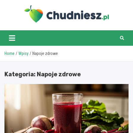
Skip
to
content
chudniesz.pl
Home
Wpisy
Napoje zdrowe
Kategoria:
Napoje zdrowe