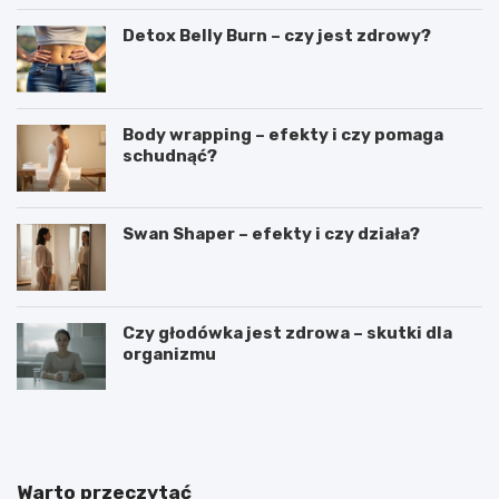
Detox Belly Burn – czy jest zdrowy?
Body wrapping – efekty i czy pomaga
schudnąć?
Swan Shaper – efekty i czy działa?
Czy głodówka jest zdrowa – skutki dla
organizmu
D
B
l
o
a
d
c
y
z
w
Warto przeczytać
e
r