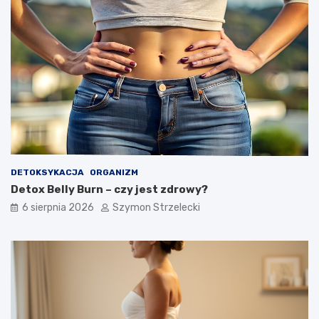
z
s
ę
c
s
h
t
u
s
d
z
n
e
ą
p
ć
r
?
z
y
c
z
DETOKSYKACJA
ORGANIZM
y
Detox Belly Burn – czy jest zdrowy?
n
y
6 sierpnia 2026
Szymon Strzelecki