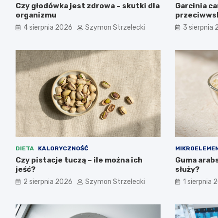
Czy głodówka jest zdrowa – skutki dla
Garcinia c
organizmu
przeciwws
4 sierpnia 2026
Szymon Strzelecki
3 sierpnia
DIETA
KALORYCZNOŚĆ
MIKROELEME
Czy pistacje tuczą – ile można ich
Guma arabsk
jeść?
służy?
2 sierpnia 2026
Szymon Strzelecki
1 sierpnia 