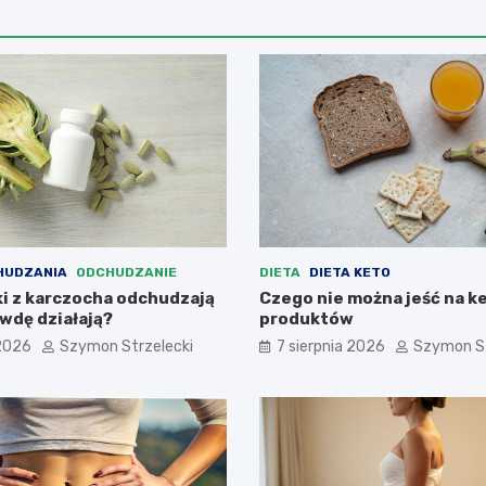
HUDZANIA
ODCHUDZANIE
DIETA
DIETA KETO
ki z karczocha odchudzają
Czego nie można jeść na ke
wdę działają?
produktów
 2026
Szymon Strzelecki
7 sierpnia 2026
Szymon St