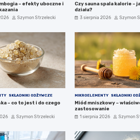
ambogia – efekty uboczne i
Czy sauna spala kalorie – j
kazania
działa?
 2026
Szymon Strzelecki
3 sierpnia 2026
Szymon St
NTY
SKŁADNIKI ODŻYWCZE
MIKROELEMENTY
SKŁADNIKI O
a – co to jest i do czego
Miód mniszkowy – właściwo
zastosowanie
2026
Szymon Strzelecki
1 sierpnia 2026
Szymon St