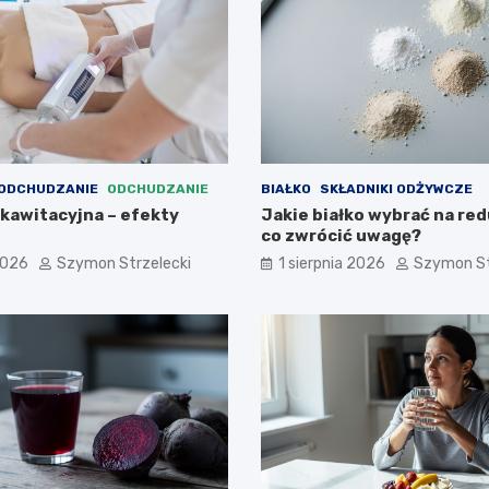
 ODCHUDZANIE
ODCHUDZANIE
BIAŁKO
SKŁADNIKI ODŻYWCZE
 kawitacyjna – efekty
Jakie białko wybrać na red
co zwrócić uwagę?
2026
Szymon Strzelecki
1 sierpnia 2026
Szymon St