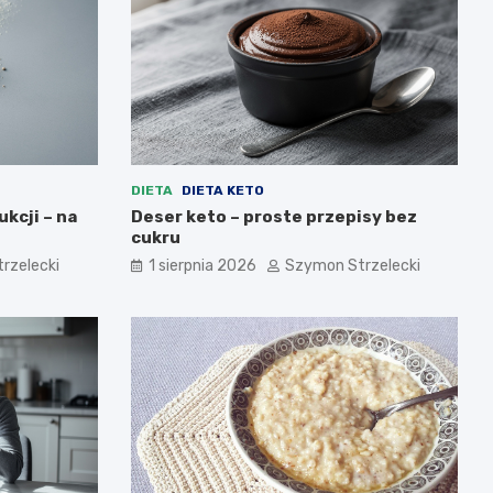
DIETA
DIETA KETO
ukcji – na
Deser keto – proste przepisy bez
cukru
rzelecki
1 sierpnia 2026
Szymon Strzelecki