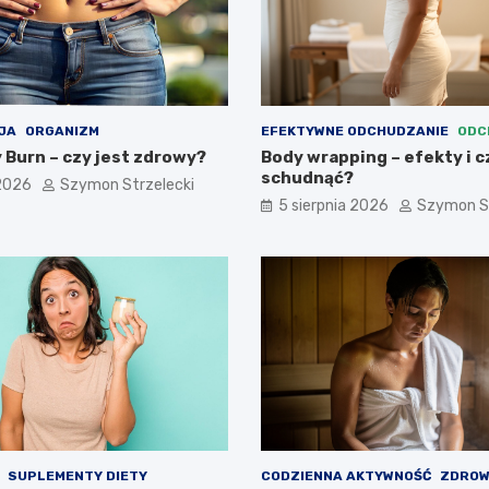
JA
ORGANIZM
EFEKTYWNE ODCHUDZANIE
ODC
 Burn – czy jest zdrowy?
Body wrapping – efekty i 
schudnąć?
 2026
Szymon Strzelecki
5 sierpnia 2026
Szymon St
SUPLEMENTY DIETY
CODZIENNA AKTYWNOŚĆ
ZDROW