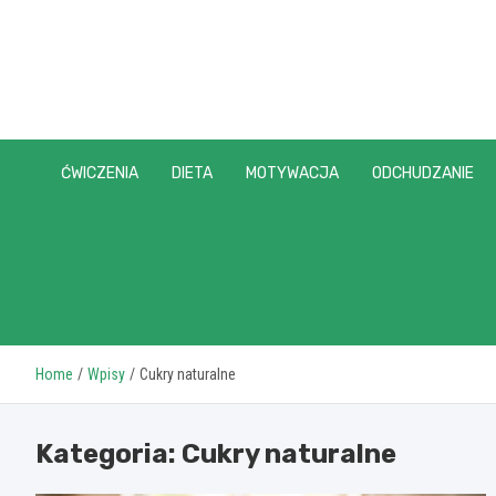
Skip
to
content
ĆWICZENIA
DIETA
MOTYWACJA
ODCHUDZANIE
Home
Wpisy
Cukry naturalne
Kategoria:
Cukry naturalne