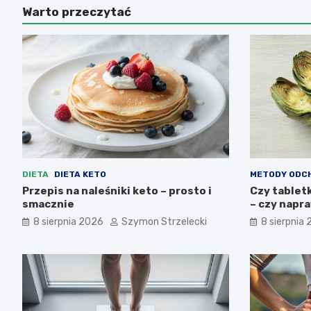
Warto przeczytać
DIETA
DIETA KETO
METODY ODC
Przepis na naleśniki keto – prosto i
Czy tablet
smacznie
– czy napra
8 sierpnia 2026
Szymon Strzelecki
8 sierpnia