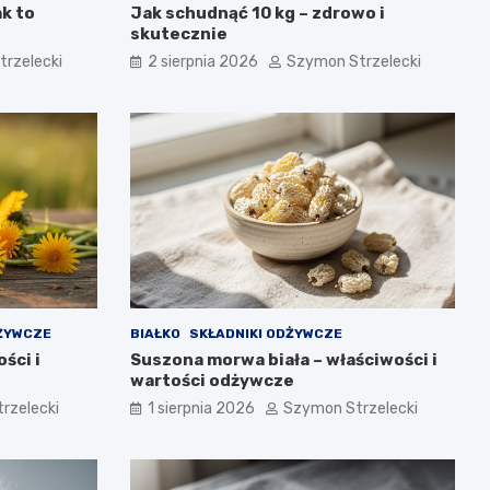
ak to
Jak schudnąć 10 kg – zdrowo i
skutecznie
rzelecki
2 sierpnia 2026
Szymon Strzelecki
DŻYWCZE
BIAŁKO
SKŁADNIKI ODŻYWCZE
ści i
Suszona morwa biała – właściwości i
wartości odżywcze
rzelecki
1 sierpnia 2026
Szymon Strzelecki