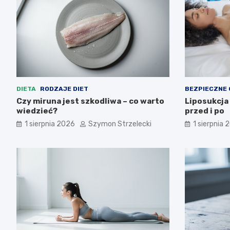
DIETA
RODZAJE DIET
BEZPIECZNE
Czy miruna jest szkodliwa – co warto
Liposukcja
wiedzieć?
przed i po
1 sierpnia 2026
Szymon Strzelecki
1 sierpnia 