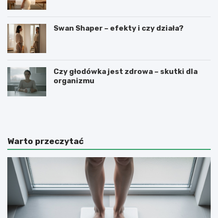
Swan Shaper – efekty i czy działa?
Czy głodówka jest zdrowa – skutki dla
organizmu
D
B
l
o
a
d
c
y
z
w
Warto przeczytać
e
r
g
a
o
p
w
p
a
i
g
n
a
g
s
–
t
e