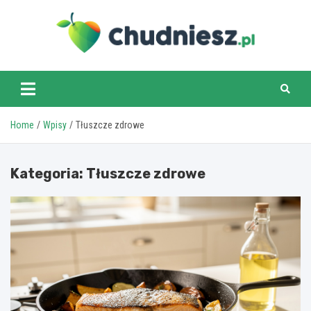
Skip
to
content
chudniesz.pl
Home
Wpisy
Tłuszcze zdrowe
Kategoria:
Tłuszcze zdrowe