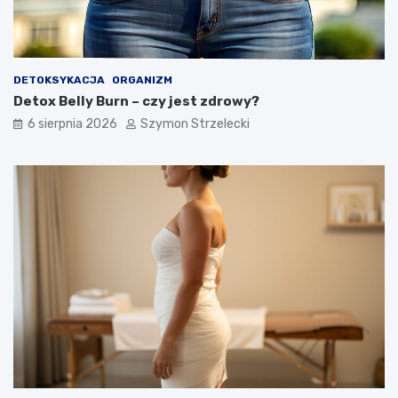
r
?
z
y
c
z
DETOKSYKACJA
ORGANIZM
y
Detox Belly Burn – czy jest zdrowy?
n
y
6 sierpnia 2026
Szymon Strzelecki