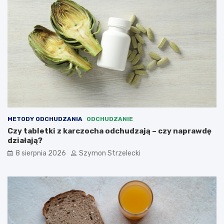
j
z
ą
ę
–
s
c
t
z
s
y
z
n
e
a
p
p
r
r
z
a
y
w
c
METODY ODCHUDZANIA
ODCHUDZANIE
d
z
Czy tabletki z karczocha odchudzają – czy naprawdę
ę
y
działają?
d
n
z
y
8 sierpnia 2026
Szymon Strzelecki
i
a
ł
a
j
ą
?