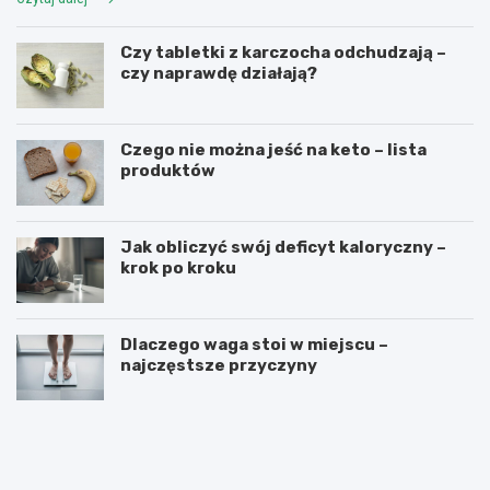
Czy tabletki z karczocha odchudzają –
czy naprawdę działają?
Czego nie można jeść na keto – lista
produktów
Jak obliczyć swój deficyt kaloryczny –
krok po kroku
Dlaczego waga stoi w miejscu –
najczęstsze przyczyny
C
D
z
l
y
a
t
c
a
z