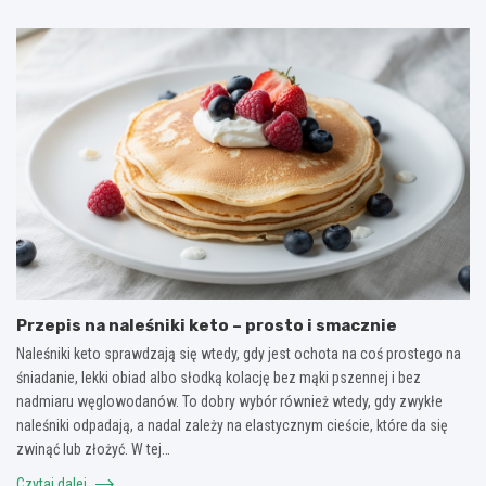
Przepis na naleśniki keto – prosto i smacznie
Naleśniki keto sprawdzają się wtedy, gdy jest ochota na coś prostego na
śniadanie, lekki obiad albo słodką kolację bez mąki pszennej i bez
nadmiaru węglowodanów. To dobry wybór również wtedy, gdy zwykłe
naleśniki odpadają, a nadal zależy na elastycznym cieście, które da się
zwinąć lub złożyć. W tej…
Czytaj dalej