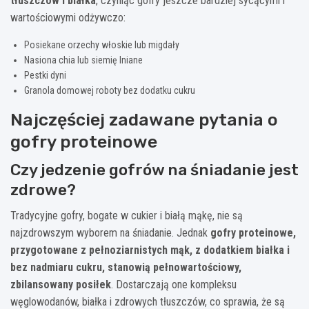
tłuszczów i białka
, czyniąc gofry jeszcze bardziej sycącymi i
wartościowymi odżywczo:
Posiekane orzechy włoskie lub migdały
Nasiona chia lub siemię lniane
Pestki dyni
Granola domowej roboty bez dodatku cukru
Najczęściej zadawane pytania o
gofry proteinowe
Czy jedzenie gofrów na śniadanie jest
zdrowe?
Tradycyjne gofry, bogate w cukier i białą mąkę, nie są
najzdrowszym wyborem na śniadanie. Jednak
gofry proteinowe,
przygotowane z pełnoziarnistych mąk, z dodatkiem białka i
bez nadmiaru cukru, stanowią pełnowartościowy,
zbilansowany posiłek
. Dostarczają one kompleksu
węglowodanów, białka i zdrowych tłuszczów, co sprawia, że są