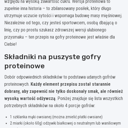
względu na wysoką zawartość cukru. Wersja proteinowa to
zupełnie inna historia – to zbilansowany posiłek, który długo
utrzymuje uczucie sytości i wspomaga budowę masy mięśniowej.
Niezależnie od tego, czy jesteś sportowcem, osobą dbającą o
linię, czy po prostu szukasz zdrowszej wersji ulubionego
przysmaku – ten przepis na gofry proteinowe jest właśnie dla
Ciebie!
Składniki na puszystе gofry
proteinowe
Dobór odpowiednich składników to podstawa udanych gofrów
proteinowych.
Każdy element przepisu został starannie
dobrany, aby zapewnić nie tylko doskonały smak, ale również
wysoką wartość odżywczą
. Poniżej znajduje się lista wszystkich
potrzebnych składników na około 4 porcje gofrów:
1 szklanka mąki owsianej (można zmielić płatki owsiane)
2 miarki (około 60g) odżywki białkowej o neutralnym lub waniliowym