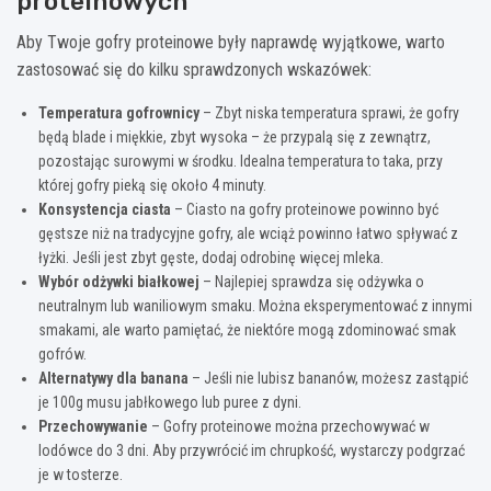
proteinowych
Aby Twoje gofry proteinowe były naprawdę wyjątkowe, warto
zastosować się do kilku sprawdzonych wskazówek:
Temperatura gofrownicy
– Zbyt niska temperatura sprawi, że gofry
będą blade i miękkie, zbyt wysoka – że przypalą się z zewnątrz,
pozostając surowymi w środku. Idealna temperatura to taka, przy
której gofry pieką się około 4 minuty.
Konsystencja ciasta
– Ciasto na gofry proteinowe powinno być
gęstsze niż na tradycyjne gofry, ale wciąż powinno łatwo spływać z
łyżki. Jeśli jest zbyt gęste, dodaj odrobinę więcej mleka.
Wybór odżywki białkowej
– Najlepiej sprawdza się odżywka o
neutralnym lub waniliowym smaku. Można eksperymentować z innymi
smakami, ale warto pamiętać, że niektóre mogą zdominować smak
gofrów.
Alternatywy dla banana
– Jeśli nie lubisz bananów, możesz zastąpić
je 100g musu jabłkowego lub puree z dyni.
Przechowywanie
– Gofry proteinowe można przechowywać w
lodówce do 3 dni. Aby przywrócić im chrupkość, wystarczy podgrzać
je w tosterze.