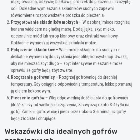
mąkę owsianą, odżywkę białkową, proszek do pieczenia i szczyptę
soli. Dokładne wymieszanie składników suchych zapewni
równomierne rozprowadzenie proszku do pieczenia.
Przygotowanie składników mokrych
– W osobnej misce rozgnieć
banana widelcem na gładką masę. Dodaj jajka, skyr, mleko,
opcjonalnie miód lub syrop klonowy oraz ekstrakt waniliowy.
Dokładnie wymieszaj wszystkie składniki mokre.
Połączenie składników
– Wlej mokre składniki do suchych i
delikatnie wymieszaj do uzyskania jednolitej konsystencji. Uważaj,
aby nie mieszać zbyt długo – zbyt intensywne mieszanie może
sprawić, że gofry będą zbyt zwarte.
Rozgrzanie gofrownicy
– Rozgrzej gofrownicę do średniej
temperatury. Gdy osiągnie odpowiednią temperaturę, lekko posmaruj
ją olejem kokosowym.
Pieczenie gofrów
– Wlej odpowiednią ilość ciasta do gofrownicy
(ilość zależy od wielkości urządzenia, zazwyczaj około 3-4 łyżki na
gofr). Zamknij gofrownicę i piecz przez około 3-5 minut, aż gofry
będą złociste i chrupiące.
Wskazówki dla idealnych gofrów