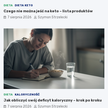
j
c
s
z
DIETA
DIETA KETO
c
y
Czego nie można jeść na keto – lista produktów
u
p
7 sierpnia 2026
Szymon Strzelecki
–
o
n
m
a
a
j
g
c
a
z
s
ę
c
s
h
t
u
s
d
z
n
e
ą
p
ć
r
?
z
y
c
DIETA
KALORYCZNOŚĆ
z
Jak obliczyć swój deficyt kaloryczny – krok po kroku
y
n
7 sierpnia 2026
Szymon Strzelecki