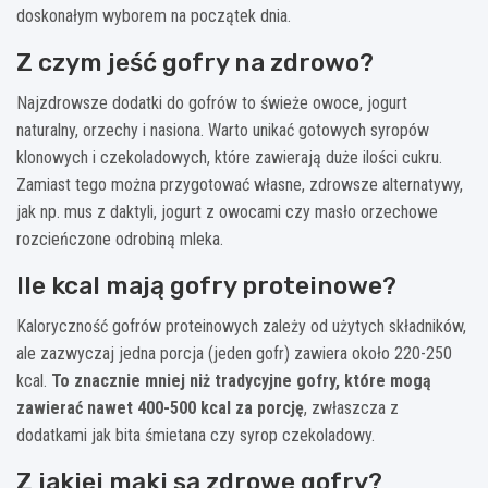
doskonałym wyborem na początek dnia.
Z czym jeść gofry na zdrowo?
Najzdrowsze dodatki do gofrów to świeże owoce, jogurt
naturalny, orzechy i nasiona. Warto unikać gotowych syropów
klonowych i czekoladowych, które zawierają duże ilości cukru.
Zamiast tego można przygotować własne, zdrowsze alternatywy,
jak np. mus z daktyli, jogurt z owocami czy masło orzechowe
rozcieńczone odrobiną mleka.
Ile kcal mają gofry proteinowe?
Kaloryczność gofrów proteinowych zależy od użytych składników,
ale zazwyczaj jedna porcja (jeden gofr) zawiera około 220-250
kcal.
To znacznie mniej niż tradycyjne gofry, które mogą
zawierać nawet 400-500 kcal za porcję
, zwłaszcza z
dodatkami jak bita śmietana czy syrop czekoladowy.
Z jakiej mąki są zdrowe gofry?