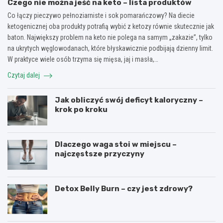
Czego nie można jeść na keto – lista produktów
Co łączy pieczywo pełnoziarniste i sok pomarańczowy? Na diecie
ketogenicznej oba produkty potrafią wybić z ketozy równie skutecznie jak
baton. Największy problem na keto nie polega na samym „zakazie”, tylko
na ukrytych węglowodanach, które błyskawicznie podbijają dzienny limit.
W praktyce wiele osób trzyma się mięsa, jaj i masła,…
Czytaj dalej
Jak obliczyć swój deficyt kaloryczny –
krok po kroku
Dlaczego waga stoi w miejscu –
najczęstsze przyczyny
Detox Belly Burn – czy jest zdrowy?