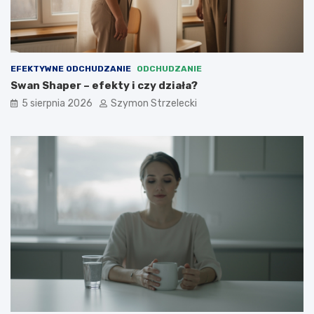
EFEKTYWNE ODCHUDZANIE
ODCHUDZANIE
Swan Shaper – efekty i czy działa?
5 sierpnia 2026
Szymon Strzelecki