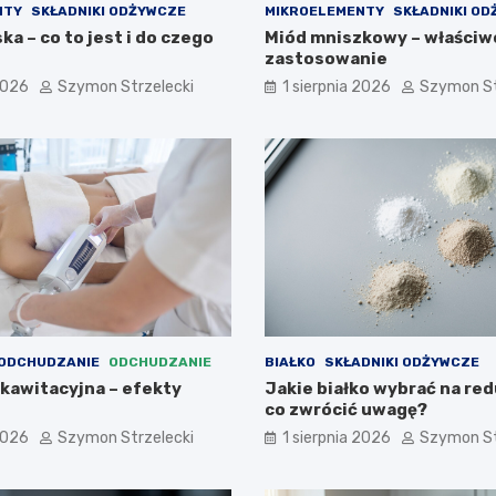
NTY
SKŁADNIKI ODŻYWCZE
MIKROELEMENTY
SKŁADNIKI O
a – co to jest i do czego
Miód mniszkowy – właściwo
zastosowanie
2026
Szymon Strzelecki
1 sierpnia 2026
Szymon St
 ODCHUDZANIE
ODCHUDZANIE
BIAŁKO
SKŁADNIKI ODŻYWCZE
 kawitacyjna – efekty
Jakie białko wybrać na red
co zwrócić uwagę?
2026
Szymon Strzelecki
1 sierpnia 2026
Szymon St