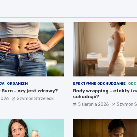
JA
ORGANIZM
EFEKTYWNE ODCHUDZANIE
ODC
 Burn – czy jest zdrowy?
Body wrapping – efekty i 
schudnąć?
 2026
Szymon Strzelecki
5 sierpnia 2026
Szymon St