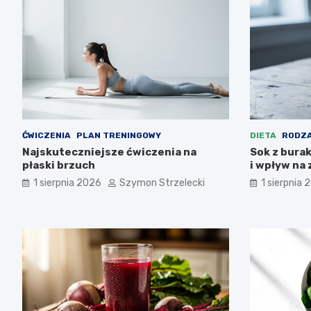
ĆWICZENIA
PLAN TRENINGOWY
DIETA
RODZA
Najskuteczniejsze ćwiczenia na
Sok z bura
płaski brzuch
i wpływ na
1 sierpnia 2026
Szymon Strzelecki
1 sierpnia 