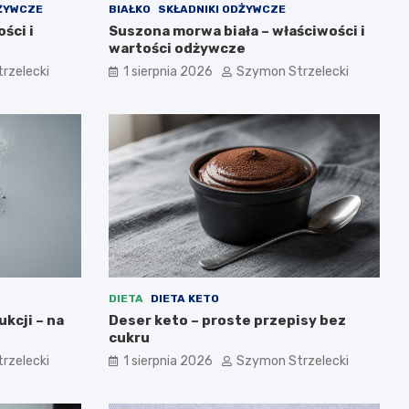
DŻYWCZE
BIAŁKO
SKŁADNIKI ODŻYWCZE
ści i
Suszona morwa biała – właściwości i
wartości odżywcze
rzelecki
1 sierpnia 2026
Szymon Strzelecki
DIETA
DIETA KETO
ukcji – na
Deser keto – proste przepisy bez
cukru
rzelecki
1 sierpnia 2026
Szymon Strzelecki