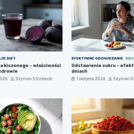
JE DIET
EFEKTYWNE ODCHUDZANIE
ODC
ka kiszonego – właściwości
Odstawienie cukru – efekty
 zdrowie
dniach
2026
Szymon Strzelecki
1 sierpnia 2026
Szymon St