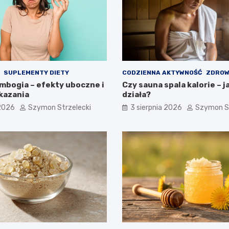
SUPLEMENTY DIETY
CODZIENNA AKTYWNOŚĆ
ZDROW
ambogia – efekty uboczne i
Czy sauna spala kalorie – j
kazania
działa?
 2026
Szymon Strzelecki
3 sierpnia 2026
Szymon St