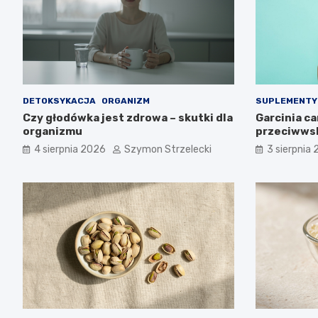
DETOKSYKACJA
ORGANIZM
SUPLEMENTY
Czy głodówka jest zdrowa – skutki dla
Garcinia c
organizmu
przeciwws
4 sierpnia 2026
Szymon Strzelecki
3 sierpnia