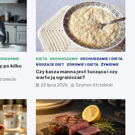
HUDZANIE
DIETA
ODCHUDZANIE
ODCHUDZANIE I DIETA
RODZAJE DIET
ZDROWIE I DIETA
ŻYWIENIE
 po kilku
Czy kasza manna jest tucząca i czy
warto ją ograniczać?
rzelecki
25 lipca 2026
Szymon Strzelecki