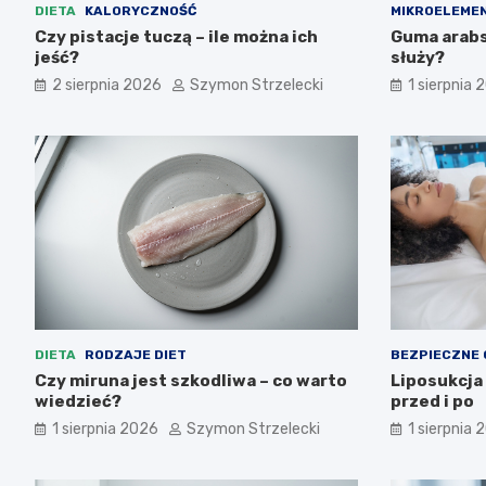
DIETA
KALORYCZNOŚĆ
MIKROELEME
Czy pistacje tuczą – ile można ich
Guma arabsk
jeść?
służy?
2 sierpnia 2026
Szymon Strzelecki
1 sierpnia 
DIETA
RODZAJE DIET
BEZPIECZNE
Czy miruna jest szkodliwa – co warto
Liposukcja
wiedzieć?
przed i po
1 sierpnia 2026
Szymon Strzelecki
1 sierpnia 