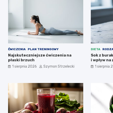
ĆWICZENIA
PLAN TRENINGOWY
DIETA
RODZA
Najskuteczniejsze ćwiczenia na
Sok z bura
płaski brzuch
i wpływ na
1 sierpnia 2026
Szymon Strzelecki
1 sierpnia 