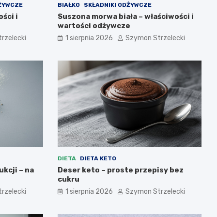
DŻYWCZE
BIAŁKO
SKŁADNIKI ODŻYWCZE
ści i
Suszona morwa biała – właściwości i
wartości odżywcze
rzelecki
1 sierpnia 2026
Szymon Strzelecki
DIETA
DIETA KETO
ukcji – na
Deser keto – proste przepisy bez
cukru
rzelecki
1 sierpnia 2026
Szymon Strzelecki