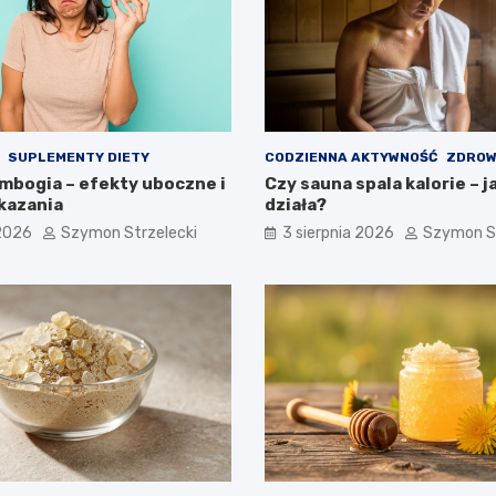
SUPLEMENTY DIETY
CODZIENNA AKTYWNOŚĆ
ZDROW
ambogia – efekty uboczne i
Czy sauna spala kalorie – j
kazania
działa?
 2026
Szymon Strzelecki
3 sierpnia 2026
Szymon St