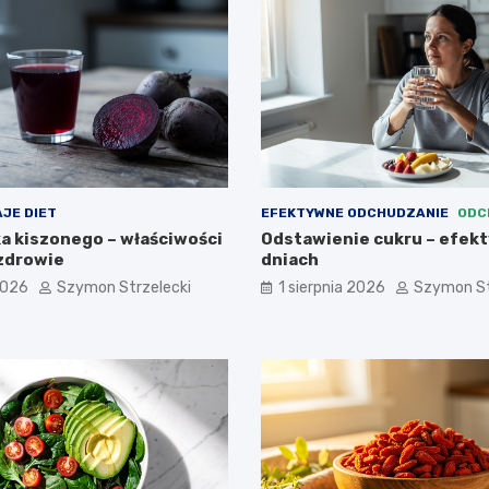
JE DIET
EFEKTYWNE ODCHUDZANIE
ODC
ka kiszonego – właściwości
Odstawienie cukru – efekty
 zdrowie
dniach
2026
Szymon Strzelecki
1 sierpnia 2026
Szymon St