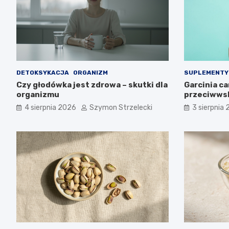
DETOKSYKACJA
ORGANIZM
SUPLEMENTY
Czy głodówka jest zdrowa – skutki dla
Garcinia c
organizmu
przeciwws
4 sierpnia 2026
Szymon Strzelecki
3 sierpnia