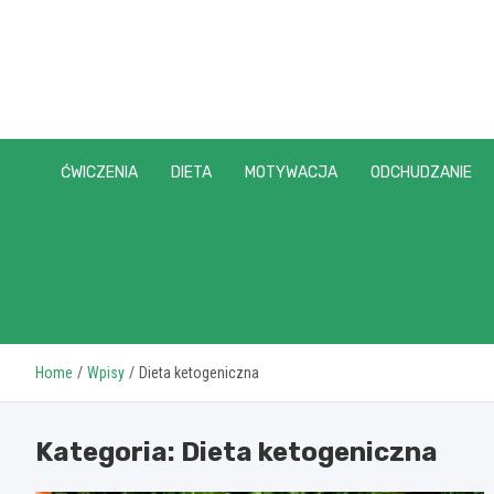
Skip
to
content
ĆWICZENIA
DIETA
MOTYWACJA
ODCHUDZANIE
Home
Wpisy
Dieta ketogeniczna
Kategoria:
Dieta ketogeniczna