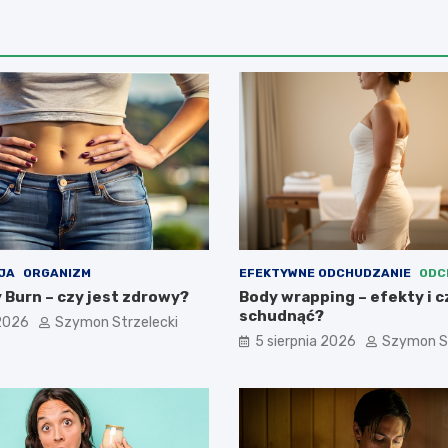
JA
ORGANIZM
EFEKTYWNE ODCHUDZANIE
ODC
 Burn – czy jest zdrowy?
Body wrapping – efekty i 
schudnąć?
 2026
Szymon Strzelecki
5 sierpnia 2026
Szymon St