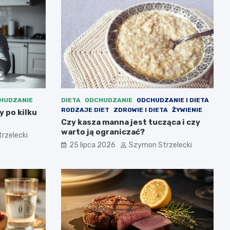
HUDZANIE
DIETA
ODCHUDZANIE
ODCHUDZANIE I DIETA
RODZAJE DIET
ZDROWIE I DIETA
ŻYWIENIE
 po kilku
Czy kasza manna jest tucząca i czy
warto ją ograniczać?
rzelecki
25 lipca 2026
Szymon Strzelecki