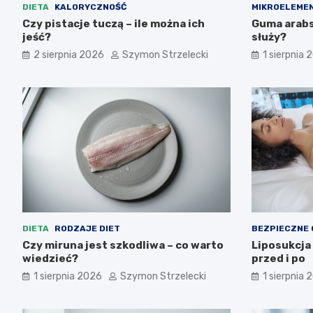
DIETA
KALORYCZNOŚĆ
MIKROELEME
Czy pistacje tuczą – ile można ich
Guma arabsk
jeść?
służy?
2 sierpnia 2026
Szymon Strzelecki
1 sierpnia 
DIETA
RODZAJE DIET
BEZPIECZNE
Czy miruna jest szkodliwa – co warto
Liposukcja
wiedzieć?
przed i po
1 sierpnia 2026
Szymon Strzelecki
1 sierpnia 