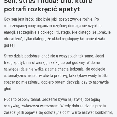
Sen, stres i nuda: trio, które
potrafi rozkręcić apetyt
Gdy sen jest krótki albo byle jaki, apetyt zwykle rośnie. Po
nieprzespanej nocy organizm częściej domaga się szybkiej
energii, szczególnie słodkiego i tłustego. Nie dlatego, że „brakuje
charakteru”, tylko dlatego, że układ regulujący łaknienie działa
gorzej.
Stres działa podobnie, choć nie u wszystkich tak samo. Jedni
tracą apetyt, inni otwierają szafkę co pół godziny. W domu
najwięcej daje nie walka z samą chęcią jedzenia, ale odcięcie
automatyzmu: najpierw chwila przerwy, kilka łyków wody, krótki
spacer po mieszkaniu, dopiero potem decyzja, czy to naprawdę
głód.
Nuda to osobny temat. Jedzenie bywa najłatwiej dostępną
rozrywką, zwłaszcza wieczorem. Wtedy dobrze działa prosta
zasada: jeśli pojawia się ochota „na coś”, warto nazwać konkretnie,