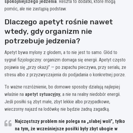
spokojniejszego jedzenia
. Reszta to dodatki, które mogą
pomóc, ale nie zastąpią podstaw.
Dlaczego apetyt rośnie nawet
wtedy, gdy organizm nie
potrzebuje jedzenia?
Apetyt bywa mylony z głodem, a to nie jest to samo. Głód to
sygnał fizjologiczny: organizm domaga się energii. Apetyt często
pojawia się „przy okazji” — po zapachu pieczywa, przy serialu, ze
stresu albo z przyzwyczajenia do podjadania o konkretnej porze.
To ważne rozróżnienie, bo domowe sposoby działają najlepiej
właśnie na
apetyt sytuacyjny
, a nie na realny niedobór energii.
Jeśli posiłki są zbyt małe, zbyt lekkie albo przypadkowe,
wieczorny najazd na lodówkę nie będzie żadną zagadką.
Najczęstszy problem nie polega na „słabej woli”, tylko
na tym, że wcześniejsze posiłki były zbyt ubogie w