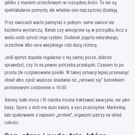
jabłko z masłem orzechowym w rozsądnej ilości. To nie są
spektakularne pomysły, ale właśnie one najczęściej działają.
Przy owocach warto pamiętać o jednym: same owoce nie
każdemu wystarczą. Banan czy winogrona są w porządku, lecz u
wielu osób sytość mija szybko. Dodatek jogurtu naturalnego,
orzechów albo sera wiejskiego robi dużą różnicę.
Jeśli apetyt dopada regularnie o tej samej porze, dobrze
sprawdzić, czy to na pewno potrzeba przekąski. Czasem to po
prostu źle rozplanowane posiłki. W takiej sytuacji lepiej przesunąć
obiad albo zjeść większe śniadanie niż „ratować się” batonikiem
proteinowym codziennie o 16:00.
Batony, kulki mocy i fit ciastka można traktować awaryjnie, nie jako
bazę. Sporo z nich ma dużo kalorii, a syci przeciętnie. Marketing
lubi opakowanie z napisem „protein”, organizm patrzy na skład
całości.