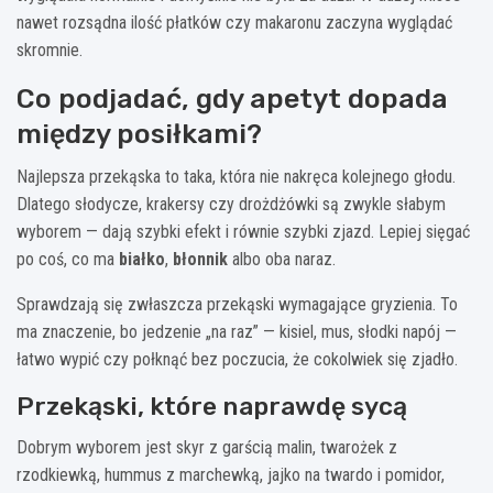
nawet rozsądna ilość płatków czy makaronu zaczyna wyglądać
skromnie.
Co podjadać, gdy apetyt dopada
między posiłkami?
Najlepsza przekąska to taka, która nie nakręca kolejnego głodu.
Dlatego słodycze, krakersy czy drożdżówki są zwykle słabym
wyborem — dają szybki efekt i równie szybki zjazd. Lepiej sięgać
po coś, co ma
białko
,
błonnik
albo oba naraz.
Sprawdzają się zwłaszcza przekąski wymagające gryzienia. To
ma znaczenie, bo jedzenie „na raz” — kisiel, mus, słodki napój —
łatwo wypić czy połknąć bez poczucia, że cokolwiek się zjadło.
Przekąski, które naprawdę sycą
Dobrym wyborem jest skyr z garścią malin, twarożek z
rzodkiewką, hummus z marchewką, jajko na twardo i pomidor,