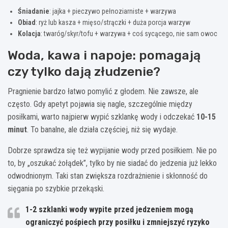
Śniadanie
: jajka + pieczywo pełnoziarniste + warzywa
Obiad
: ryż lub kasza + mięso/strączki + duża porcja warzyw
Kolacja
: twaróg/skyr/tofu + warzywa + coś sycącego, nie sam owoc
Woda, kawa i napoje: pomagają
czy tylko dają złudzenie?
Pragnienie bardzo łatwo pomylić z głodem. Nie zawsze, ale
często. Gdy apetyt pojawia się nagle, szczególnie między
posiłkami, warto najpierw wypić szklankę wody i odczekać
10-15
minut
. To banalne, ale działa częściej, niż się wydaje.
Dobrze sprawdza się też wypijanie wody przed posiłkiem. Nie po
to, by „oszukać żołądek”, tylko by nie siadać do jedzenia już lekko
odwodnionym. Taki stan zwiększa rozdrażnienie i skłonność do
sięgania po szybkie przekąski.
1-2 szklanki wody
wypite przed jedzeniem mogą
ograniczyć pośpiech przy posiłku i zmniejszyć ryzyko