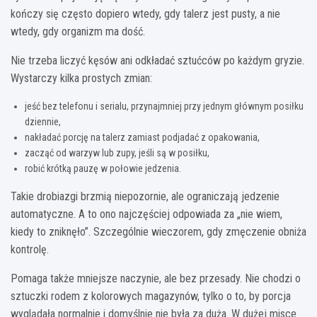
kończy się często dopiero wtedy, gdy talerz jest pusty, a nie
wtedy, gdy organizm ma dość.
Nie trzeba liczyć kęsów ani odkładać sztućców po każdym gryzie.
Wystarczy kilka prostych zmian:
jeść bez telefonu i serialu, przynajmniej przy jednym głównym posiłku
dziennie,
nakładać porcję na talerz zamiast podjadać z opakowania,
zacząć od warzyw lub zupy, jeśli są w posiłku,
robić krótką pauzę w połowie jedzenia.
Takie drobiazgi brzmią niepozornie, ale ograniczają jedzenie
automatyczne. A to ono najczęściej odpowiada za „nie wiem,
kiedy to zniknęło”. Szczególnie wieczorem, gdy zmęczenie obniża
kontrolę.
Pomaga także mniejsze naczynie, ale bez przesady. Nie chodzi o
sztuczki rodem z kolorowych magazynów, tylko o to, by porcja
wyglądała normalnie i domyślnie nie była za duża. W dużej misce