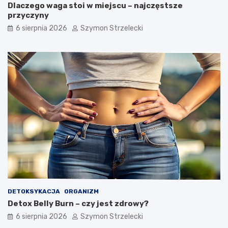
c
y
Dlaczego waga stoi w miejscu – najczęstsze
u
p
przyczyny
–
o
6 sierpnia 2026
Szymon Strzelecki
n
m
a
a
j
g
c
a
z
s
ę
c
s
h
t
u
s
d
z
n
e
ą
p
ć
r
?
z
y
c
z
DETOKSYKACJA
ORGANIZM
y
Detox Belly Burn – czy jest zdrowy?
n
y
6 sierpnia 2026
Szymon Strzelecki