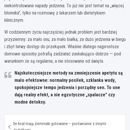
niekontrolowane napady jedzenia. To już nie jest temat na „więcej
błonnika”, tylko na rozmowę z lekarzem lub dietetykiem
klinicznym.
W codziennym życiu najczęściej jednak problem jest bardziej
przyziemny: za mało snu, za mało białka, za dużo jedzenia w biegu
i zbyt łatwy dostęp do przekąsek. Właśnie dlatego najprostsze
domowe sposoby potrafią zadziałać zaskakująco dobrze — pod
warunkiem że są regularne, a nie stosowane od święta.
Najskuteczniejsze metody na zmniejszenie apetytu są
mało efektowne:
normalny posiłek
,
szklanka wody
,
spokojniejsze tempo jedzenia
i
porządny sen
. To one
dają realny efekt, a nie egzotyczne „spalacze” czy
modne detoksy.
Nawigacja
Ile kcal mają ziemniaki gotowane – porównanie z innymi
wpisu
dodatkami