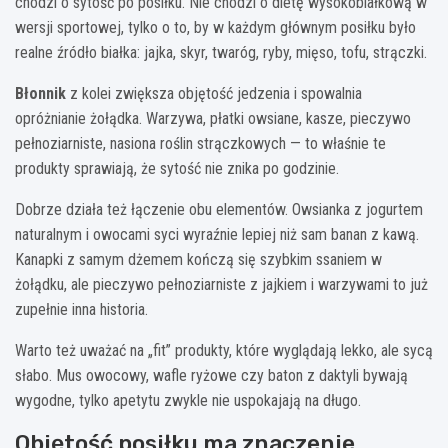
chodzi o sytość po posiłku. Nie chodzi o dietę wysokobiałkową w
wersji sportowej, tylko o to, by w każdym głównym posiłku było
realne źródło białka: jajka, skyr, twaróg, ryby, mięso, tofu, strączki.
Błonnik
z kolei zwiększa objętość jedzenia i spowalnia
opróżnianie żołądka. Warzywa, płatki owsiane, kasze, pieczywo
pełnoziarniste, nasiona roślin strączkowych — to właśnie te
produkty sprawiają, że sytość nie znika po godzinie.
Dobrze działa też łączenie obu elementów. Owsianka z jogurtem
naturalnym i owocami syci wyraźnie lepiej niż sam banan z kawą.
Kanapki z samym dżemem kończą się szybkim ssaniem w
żołądku, ale pieczywo pełnoziarniste z jajkiem i warzywami to już
zupełnie inna historia.
Warto też uważać na „fit” produkty, które wyglądają lekko, ale sycą
słabo. Mus owocowy, wafle ryżowe czy baton z daktyli bywają
wygodne, tylko apetytu zwykle nie uspokajają na długo.
Objętość posiłku ma znaczenie