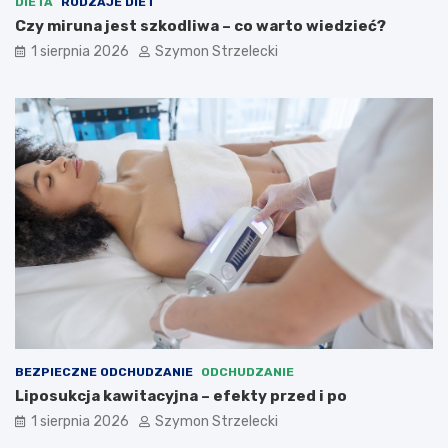
DIETA
RODZAJE DIET
Czy miruna jest szkodliwa – co warto wiedzieć?
1 sierpnia 2026
Szymon Strzelecki
BEZPIECZNE ODCHUDZANIE
ODCHUDZANIE
Liposukcja kawitacyjna – efekty przed i po
1 sierpnia 2026
Szymon Strzelecki