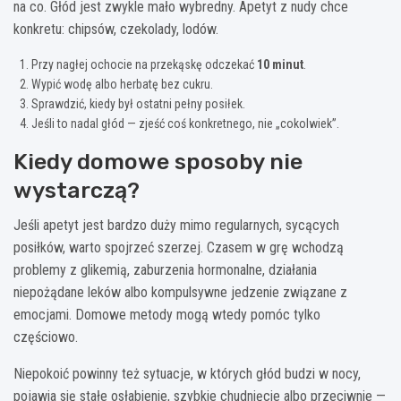
na co. Głód jest zwykle mało wybredny. Apetyt z nudy chce
konkretu: chipsów, czekolady, lodów.
Przy nagłej ochocie na przekąskę odczekać
10 minut
.
Wypić wodę albo herbatę bez cukru.
Sprawdzić, kiedy był ostatni pełny posiłek.
Jeśli to nadal głód — zjeść coś konkretnego, nie „cokolwiek”.
Kiedy domowe sposoby nie
wystarczą?
Jeśli apetyt jest bardzo duży mimo regularnych, sycących
posiłków, warto spojrzeć szerzej. Czasem w grę wchodzą
problemy z glikemią, zaburzenia hormonalne, działania
niepożądane leków albo kompulsywne jedzenie związane z
emocjami. Domowe metody mogą wtedy pomóc tylko
częściowo.
Niepokoić powinny też sytuacje, w których głód budzi w nocy,
pojawia się stałe osłabienie, szybkie chudnięcie albo przeciwnie —