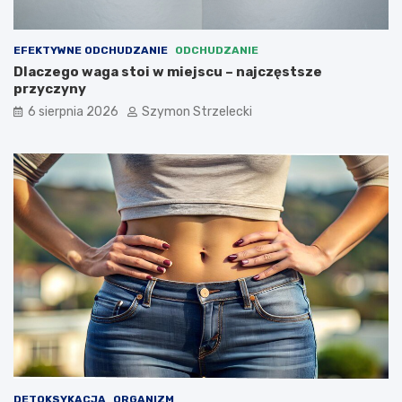
e
i
j
c
s
z
EFEKTYWNE ODCHUDZANIE
ODCHUDZANIE
c
y
Dlaczego waga stoi w miejscu – najczęstsze
u
p
przyczyny
–
o
6 sierpnia 2026
Szymon Strzelecki
n
m
a
a
j
g
c
a
z
s
ę
c
s
h
t
u
s
d
z
n
e
ą
p
ć
r
?
z
y
c
z
DETOKSYKACJA
ORGANIZM