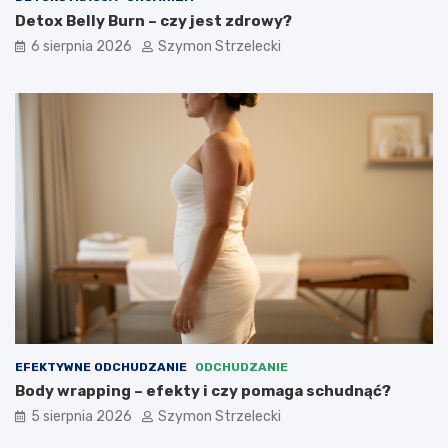
y
Detox Belly Burn – czy jest zdrowy?
n
y
6 sierpnia 2026
Szymon Strzelecki
EFEKTYWNE ODCHUDZANIE
ODCHUDZANIE
Body wrapping – efekty i czy pomaga schudnąć?
5 sierpnia 2026
Szymon Strzelecki