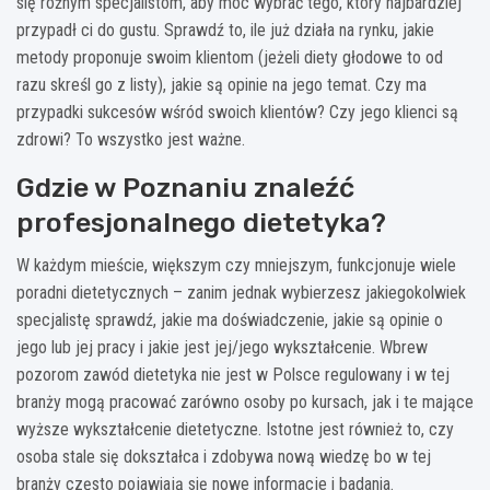
się różnym specjalistom, aby móc wybrać tego, który najbardziej
przypadł ci do gustu. Sprawdź to, ile już działa na rynku, jakie
metody proponuje swoim klientom (jeżeli diety głodowe to od
razu skreśl go z listy), jakie są opinie na jego temat. Czy ma
przypadki sukcesów wśród swoich klientów? Czy jego klienci są
zdrowi? To wszystko jest ważne.
Gdzie w Poznaniu znaleźć
profesjonalnego dietetyka?
W każdym mieście, większym czy mniejszym, funkcjonuje wiele
poradni dietetycznych – zanim jednak wybierzesz jakiegokolwiek
specjalistę sprawdź, jakie ma doświadczenie, jakie są opinie o
jego lub jej pracy i jakie jest jej/jego wykształcenie. Wbrew
pozorom zawód dietetyka nie jest w Polsce regulowany i w tej
branży mogą pracować zarówno osoby po kursach, jak i te mające
wyższe wykształcenie dietetyczne. Istotne jest również to, czy
osoba stale się dokształca i zdobywa nową wiedzę bo w tej
branży często pojawiają się nowe informacje i badania.