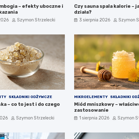
ambogia – efekty uboczne i
Czy sauna spala kalorie – j
kazania
działa?
 2026
Szymon Strzelecki
3 sierpnia 2026
Szymon St
NTY
SKŁADNIKI ODŻYWCZE
MIKROELEMENTY
SKŁADNIKI O
a – co to jest i do czego
Miód mniszkowy – właściwo
zastosowanie
2026
Szymon Strzelecki
1 sierpnia 2026
Szymon St