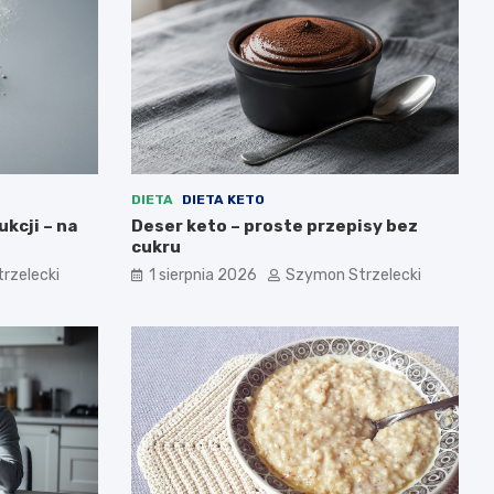
DIETA
DIETA KETO
ukcji – na
Deser keto – proste przepisy bez
cukru
rzelecki
1 sierpnia 2026
Szymon Strzelecki