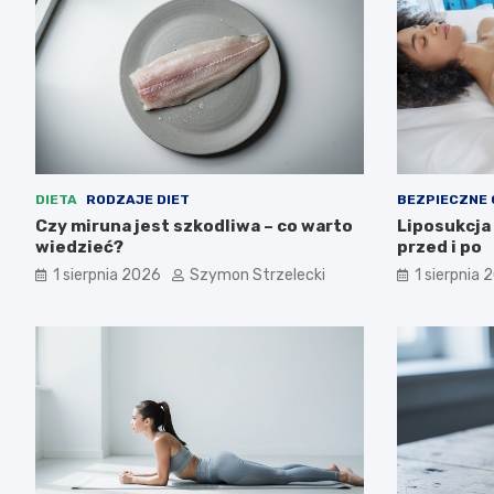
DIETA
RODZAJE DIET
BEZPIECZNE
Czy miruna jest szkodliwa – co warto
Liposukcja
wiedzieć?
przed i po
1 sierpnia 2026
Szymon Strzelecki
1 sierpnia 