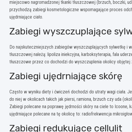
miejscowo nagromadzonej tkanki tłuszczowej (brzuch, boczki, uda,
przychodzą zabiegi kosmetologiczne wspomagające proces odchu
ujędrniające ciało.
Zabiegi wyszczuplające syl
Do najskuteczniejszych zabiegów wyszczuplających sylwetkę i 
tłuszczowej należą: lipoliza iniekcyjna, karboksyterapia, fala ude
tłuszczowe przez co dochodzi do wyszczuplenia okolicy objętej 
Zabiegi ujędrniające skórę
Często w wyniku diety i ćwiczeń dochodzi do utraty wagi ciała. 
do niej w okolicach takich jak piersi, ramiona, brzuch czy uda (okol
Zabiegi polecane na poprawę jędrności skóry na ciele to Icoone, k
ujędrniające polecane na tę okolicę to: radiofrekwencja mikroigłow
Zabiegi redukujące cellulit