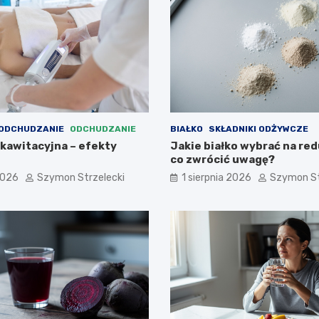
 ODCHUDZANIE
ODCHUDZANIE
BIAŁKO
SKŁADNIKI ODŻYWCZE
 kawitacyjna – efekty
Jakie białko wybrać na red
co zwrócić uwagę?
2026
Szymon Strzelecki
1 sierpnia 2026
Szymon St