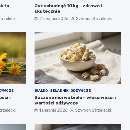
ak to
Jak schudnąć 10 kg – zdrowo i
skutecznie
rzelecki
2 sierpnia 2026
Szymon Strzelecki
DŻYWCZE
BIAŁKO
SKŁADNIKI ODŻYWCZE
ści i
Suszona morwa biała – właściwości i
wartości odżywcze
rzelecki
1 sierpnia 2026
Szymon Strzelecki