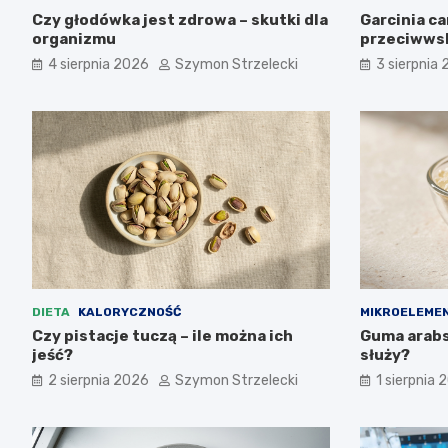
Czy głodówka jest zdrowa – skutki dla
Garcinia c
organizmu
przeciwws
4 sierpnia 2026
Szymon Strzelecki
3 sierpnia
DIETA
KALORYCZNOŚĆ
MIKROELEME
Czy pistacje tuczą – ile można ich
Guma arabsk
jeść?
służy?
2 sierpnia 2026
Szymon Strzelecki
1 sierpnia 