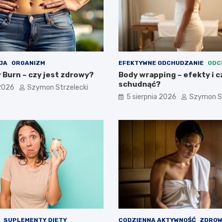
JA
ORGANIZM
EFEKTYWNE ODCHUDZANIE
ODC
 Burn – czy jest zdrowy?
Body wrapping – efekty i 
schudnąć?
 2026
Szymon Strzelecki
5 sierpnia 2026
Szymon St
SUPLEMENTY DIETY
CODZIENNA AKTYWNOŚĆ
ZDROW