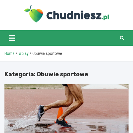
Skip
to
content
chudniesz.pl
Home
Wpisy
Obuwie sportowe
Kategoria:
Obuwie sportowe