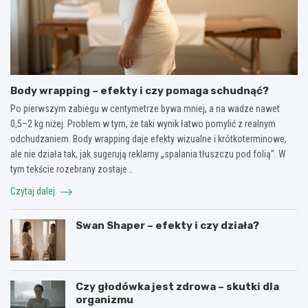
Body wrapping – efekty i czy pomaga schudnąć?
Po pierwszym zabiegu w centymetrze bywa mniej, a na wadze nawet
0,5–2 kg niżej. Problem w tym, że taki wynik łatwo pomylić z realnym
odchudzaniem. Body wrapping daje efekty wizualne i krótkoterminowe,
ale nie działa tak, jak sugerują reklamy „spalania tłuszczu pod folią”. W
tym tekście rozebrany zostaje…
Czytaj dalej
Swan Shaper – efekty i czy działa?
Czy głodówka jest zdrowa – skutki dla
organizmu