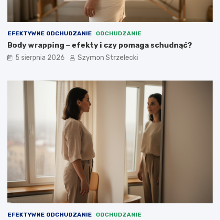
y
c
i
z
c
y
z
d
EFEKTYWNE ODCHUDZANIE
ODCHUDZANIE
y
z
Body wrapping – efekty i czy pomaga schudnąć?
p
i
5 sierpnia 2026
Szymon Strzelecki
o
a
m
ł
a
a
g
?
a
s
c
h
u
d
n
ą
ć
?
EFEKTYWNE ODCHUDZANIE
ODCHUDZANIE