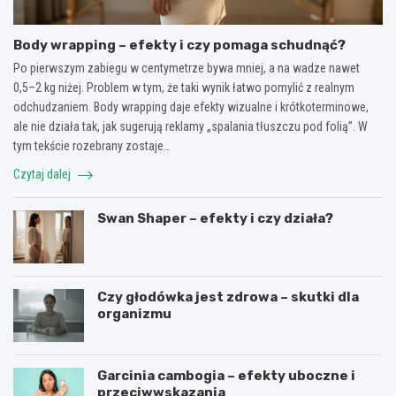
Body wrapping – efekty i czy pomaga schudnąć?
Po pierwszym zabiegu w centymetrze bywa mniej, a na wadze nawet
0,5–2 kg niżej. Problem w tym, że taki wynik łatwo pomylić z realnym
odchudzaniem. Body wrapping daje efekty wizualne i krótkoterminowe,
ale nie działa tak, jak sugerują reklamy „spalania tłuszczu pod folią”. W
tym tekście rozebrany zostaje…
Czytaj dalej
Swan Shaper – efekty i czy działa?
Czy głodówka jest zdrowa – skutki dla
organizmu
Garcinia cambogia – efekty uboczne i
przeciwwskazania