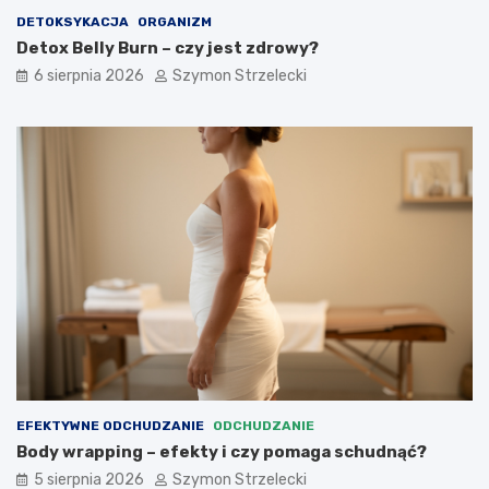
z
d
DETOKSYKACJA
ORGANIZM
y
z
Detox Belly Burn – czy jest zdrowy?
p
i
6 sierpnia 2026
Szymon Strzelecki
o
a
m
ł
a
a
g
?
a
s
c
h
u
d
n
ą
ć
?
EFEKTYWNE ODCHUDZANIE
ODCHUDZANIE
Body wrapping – efekty i czy pomaga schudnąć?
5 sierpnia 2026
Szymon Strzelecki