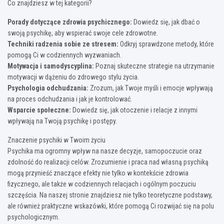
Co znajdziesz w tej kategorii?
Porady dotyczące zdrowia psychicznego:
Dowiedz się, jak dbać o
swoją psychikę, aby wspierać swoje cele zdrowotne.
Techniki radzenia sobie ze stresem:
Odkryj sprawdzone metody, które
pomogą Ci w codziennych wyzwaniach.
Motywacja i samodyscyplina:
Poznaj skuteczne strategie na utrzymanie
motywacji w dążeniu do zdrowego stylu życia.
Psychologia odchudzania:
Zrozum, jak Twoje myśli i emocje wpływają
na proces odchudzania i jak je kontrolować.
Wsparcie społeczne:
Dowiedz się, jak otoczenie i relacje z innymi
wpływają na Twoją psychikę i postępy.
Znaczenie psychiki w Twoim życiu
Psychika ma ogromny wpływ na nasze decyzje, samopoczucie oraz
zdolność do realizacji celów. Zrozumienie i praca nad własną psychiką
mogą przynieść znaczące efekty nie tylko w kontekście zdrowia
fizycznego, ale także w codziennych relacjach i ogólnym poczuciu
szczęścia. Na naszej stronie znajdziesz nie tylko teoretyczne podstawy,
ale również praktyczne wskazówki, które pomogą Ci rozwijać się na polu
psychologicznym.