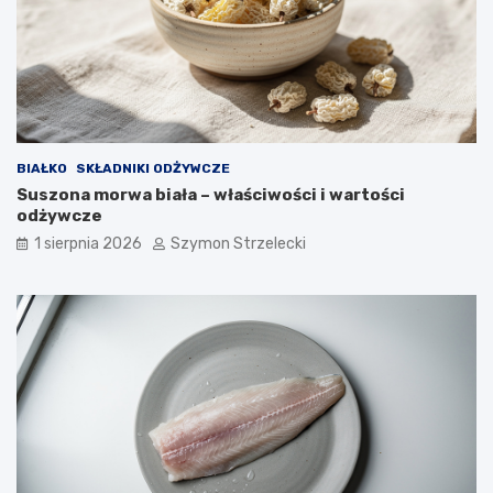
BIAŁKO
SKŁADNIKI ODŻYWCZE
Suszona morwa biała – właściwości i wartości
odżywcze
1 sierpnia 2026
Szymon Strzelecki