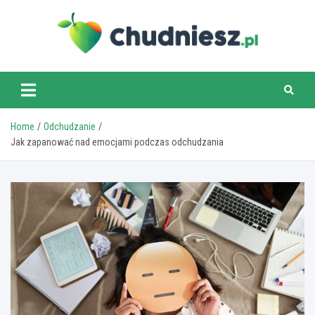
Skip
to
content
chudniesz.pl
Home
Odchudzanie
Jak zapanować nad emocjami podczas odchudzania