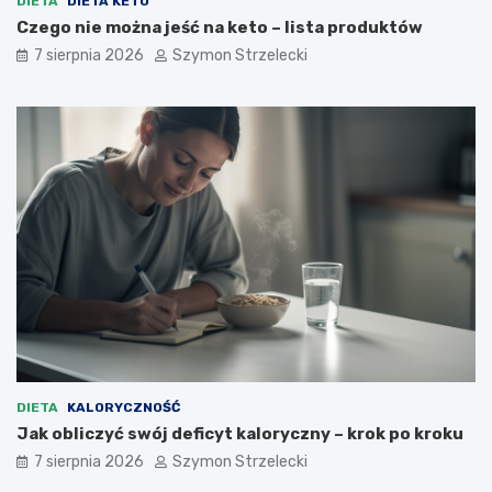
DIETA
DIETA KETO
c
y
Czego nie można jeść na keto – lista produktów
u
p
7 sierpnia 2026
Szymon Strzelecki
–
o
n
m
a
a
j
g
c
a
z
s
ę
c
s
h
t
u
s
d
z
n
e
ą
p
ć
r
?
z
y
c
DIETA
KALORYCZNOŚĆ
z
Jak obliczyć swój deficyt kaloryczny – krok po kroku
y
n
7 sierpnia 2026
Szymon Strzelecki
y