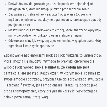
Doświadczasz długotrwałego uczucia pustki emocjonalnej lub
przygnębienia, które nie ustępuje mimo prób radzenia sobie
Zauważasz u siebie objawy zaburzeń odżywiania (obsesyjne
myślenie o jedzeniu, restrykcyjne ograniczanie, nawracające epizody
przejadania się)
Masz trudności z kontrolowaniem emocji, które znacząco wpływają
na Twoje codzienne funkcjonowanie i relacje z innymi
Odczuwasz silny lęk związany z jedzeniem lub wyglądem ciała, który
ogranicza Twoje życie społeczne
Zapanowanie nad emocjami podczas odchudzania to umiejętność,
której można się nauczyć. Wymaga to praktyki, cierpliwości i
współczucia wobec siebie.
Pamiętaj, że celem nie jest
perfekcja, ale postęp
. Każdy dzień, w którym lepiej rozumiesz
swoje emocje i potrzeby, przybliża Cię do zdrowszego stylu życia
– zarówno fizycznie, jak i emocjonalnie. Traktuj tę podróż jako
proces samopoznania, który przyniesie korzyści wykraczające
daleko poza samą utratę wagi.