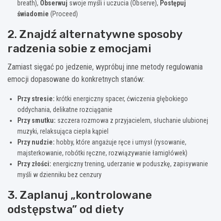
breath),
Obserwuj
swoje myśli i uczucia (Observe),
Postępuj
świadomie
(Proceed)
2. Znajdź alternatywne sposoby
radzenia sobie z emocjami
Zamiast sięgać po jedzenie, wypróbuj inne metody regulowania
emocji dopasowane do konkretnych stanów:
Przy stresie:
krótki energiczny spacer, ćwiczenia głębokiego
oddychania, delikatne rozciąganie
Przy smutku:
szczera rozmowa z przyjacielem, słuchanie ulubionej
muzyki, relaksująca ciepła kąpiel
Przy nudzie:
hobby, które angażuje ręce i umysł (rysowanie,
majsterkowanie, robótki ręczne, rozwiązywanie łamigłówek)
Przy złości:
energiczny trening, uderzanie w poduszkę, zapisywanie
myśli w dzienniku bez cenzury
3. Zaplanuj „kontrolowane
odstępstwa” od diety