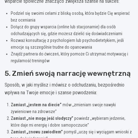
wsparcie społeczne znacząco zwiększa szanse na sukces:
Podziel się swoimi celami z bliską osobą, która będzie Cię wspierać
bez oceniania
Dołącz do grupy wsparcia (online lub stacjonarnie) dla osób
odchudzających się, gdzie możesz dzielić się doświadczeniami
Rozważ konsultację z psychologiem lub psychodietetykiem, jeśli
emocje są szczególnie trudne do opanowania
Znajdź partnera do ćwiczeń, który pomoże Ci utrzymać motywację i
regularność treningów
5. Zmień swoją narrację wewnętrzną
Sposób, w jaki myślisz i mówisz o odchudzaniu, bezpośrednio
wpływa na Twoje emocje i szanse powodzenia:
Zamiast „jestem na diecie”
mów „zmieniam swoje nawyki
żywieniowe na zdrowsze”
Zamiast „nie mogę jeść słodyczy”
powiedz „wybieram jedzenie,
które daje mi energię i dobre samopoczucie”
Zamiast „znowu zawiodłem”
pomyśl „uczę się i wyciągam wnioski z