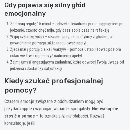
Gdy pojawia się silny głód
emocjonalny
Zastosuj regułę 15 minut – odczekaj kwadrans przed sięgnięciem po
jedzenie, często chęć mija, gdy dasz sobie czas na refleksję
Wypij szklankę wody – czasem pragnienie mylimy z głodem, a
nawodnienie pomaga także uregulować apetyt
Zjedź małą porcję białka i warzyw – pomoże ustabilizować poziom
cukru we krwi i ograniczyć nadmierny apetyt
Zajmij umysł angażującym zadaniem, które odwróci Twoją uwagę od
jedzenia i dostarczy satysfakcji
Kiedy szukać profesjonalnej
pomocy?
Czasem emocje związane z odchudzaniem mogą być
przytłaczające i wymagać wsparcia specjalisty.
Nie wahaj się
prosić o pomoc
– to oznaka siły, nie słabości. Rozważ
konsultację, jeśli: