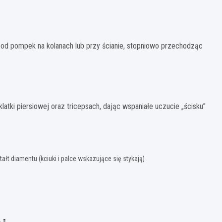
ij od pompek na kolanach lub przy ścianie, stopniowo przechodząc
atki piersiowej oraz tricepsach, dając wspaniałe uczucie „ścisku”
tałt diamentu (kciuki i palce wskazujące się stykają)