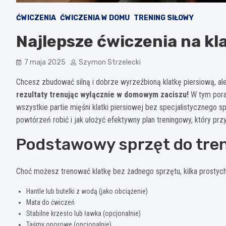
ĆWICZENIA
ĆWICZENIA W DOMU
TRENING SIŁOWY
Najlepsze ćwiczenia na kl
7 maja 2025
Szymon Strzelecki
Chcesz zbudować silną i dobrze wyrzeźbioną klatkę piersiową, al
rezultaty trenując wyłącznie w domowym zaciszu!
W tym pora
wszystkie partie mięśni klatki piersiowej bez specjalistycznego 
powtórzeń robić i jak ułożyć efektywny plan treningowy, który prz
Podstawowy sprzęt do tren
Choć możesz trenować klatkę bez żadnego sprzętu, kilka prosty
Hantle lub butelki z wodą (jako obciążenie)
Mata do ćwiczeń
Stabilne krzesło lub ławka (opcjonalnie)
Taśmy oporowe (opcjonalnie)