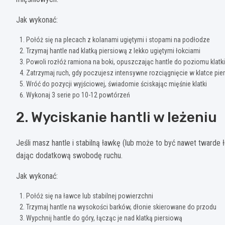
Jak wykonać:
Połóż się na plecach z kolanami ugiętymi i stopami na podłodze
Trzymaj hantle nad klatką piersiową z lekko ugiętymi łokciami
Powoli rozłóż ramiona na boki, opuszczając hantle do poziomu klatki
Zatrzymaj ruch, gdy poczujesz intensywne rozciągnięcie w klatce pie
Wróć do pozycji wyjściowej, świadomie ściskając mięśnie klatki
Wykonaj 3 serie po 10-12 powtórzeń
2. Wyciskanie hantli w leżeniu
Jeśli masz hantle i stabilną ławkę (lub może to być nawet twarde 
dając dodatkową swobodę ruchu.
Jak wykonać:
Połóż się na ławce lub stabilnej powierzchni
Trzymaj hantle na wysokości barków, dłonie skierowane do przodu
Wypchnij hantle do góry, łącząc je nad klatką piersiową