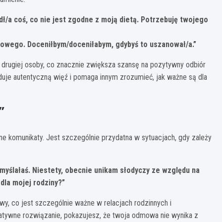
ł/a coś, co nie jest zgodne z moją dietą. Potrzebuję twojego
niowego. Doceniłbym/doceniłabym, gdybyś to uszanował/a.”
 drugiej osoby, co znacznie zwiększa szansę na pozytywny odbiór
duje autentyczną więź i pomaga innym zrozumieć, jak ważne są dla
”
komunikaty. Jest szczególnie przydatna w sytuacjach, gdy zależy
myślałaś. Niestety, obecnie unikam słodyczy ze względu na
la mojej rodziny?”
 co jest szczególnie ważne w relacjach rodzinnych i
rnatywne rozwiązanie, pokazujesz, że twoja odmowa nie wynika z