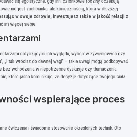
dawać się egoistyczne, gdy inni członkowie rodziny oczekują
ie nie jest zachcianką, ale koniecznością, która w dłuższej
stując w swoje zdrowie, inwestujesz także w jakość relacji z
 im więcej siebie.
mentarzami
mentarzami dotyczącymi ich wyglądu, wyborów żywieniowych czy
wa”, „I tak wrócisz do dawnej wagi” – takie uwagi mogą podkopywać
e bez wchodzenia w niepotrzebne dyskusje czy tłumaczenia.
bie, które jasno komunikuje, że decyzje dotyczące twojego ciała
ywności wspierające proces
rne ćwiczenia i świadome stosowanie określonych technik. Oto