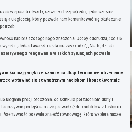
 uczuć w sposób otwarty, szczery i bezpośredni, jednocześnie
resją a uległością, który pozwala nam komunikować się skutecznie
 potrzeb.
ywność nabiera szczególnego znaczenia. Osoby odchudzające się
wysiłki: „Jeden kawałek ciasta nie zaszkodzi”, „Nie bądź taki
 asertywnego reagowania w takich sytuacjach pozwala
ywności mają większe szanse na długoterminowe utrzymanie
j przeciwstawiać się zewnętrznym naciskom i konsekwentnie
b ulegania presji otoczenia, co skutkuje porzuceniem diety i
t agresywne podejście może prowadzić do konfliktów z bliskimi i
cia. Asertywność pozwala znaleźć równowagę, która wspiera nasze