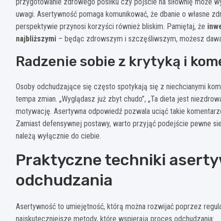
przygotowanie zdrowego posiłku czy pójście na siłownię może wy
uwagi. Asertywność pomaga komunikować, że dbanie o własne zdrow
perspektywie przynosi korzyści również bliskim. Pamiętaj, że
inwe
najbliższymi
– będąc zdrowszym i szczęśliwszym, możesz dawać
Radzenie sobie z krytyką i ko
Osoby odchudzające się często spotykają się z niechcianymi ko
tempa zmian. „Wyglądasz już zbyt chudo”, „Ta dieta jest niezdro
motywację. Asertywna odpowiedź pozwala uciąć takie komentarz
Zamiast defensywnej postawy, warto przyjąć podejście pewne sie
należą wyłącznie do ciebie.
Praktyczne techniki asert
odchudzania
Asertywność to umiejętność, którą można rozwijać poprzez regula
najskuteczniejsze metody, które wspierają proces odchudzania: