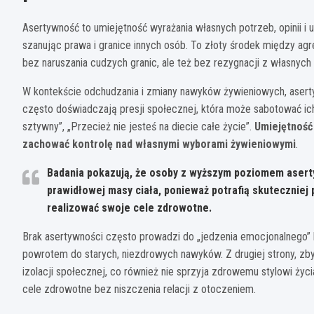
Asertywność to umiejętność wyrażania własnych potrzeb, opinii i
szanując prawa i granice innych osób. To złoty środek między ag
bez naruszania cudzych granic, ale też bez rezygnacji z własnych
W kontekście odchudzania i zmiany nawyków żywieniowych, asert
często doświadczają presji społecznej, która może sabotować ich 
sztywny”, „Przecież nie jesteś na diecie całe życie”.
Umiejętność
zachować kontrolę nad własnymi wyborami żywieniowymi
.
Badania pokazują, że osoby z wyższym poziomem asert
prawidłowej masy ciała, ponieważ potrafią skutecznie
realizować swoje cele zdrowotne.
Brak asertywności często prowadzi do „jedzenia emocjonalnego” lu
powrotem do starych, niezdrowych nawyków. Z drugiej strony, zby
izolacji społecznej, co również nie sprzyja zdrowemu stylowi ży
cele zdrowotne bez niszczenia relacji z otoczeniem.