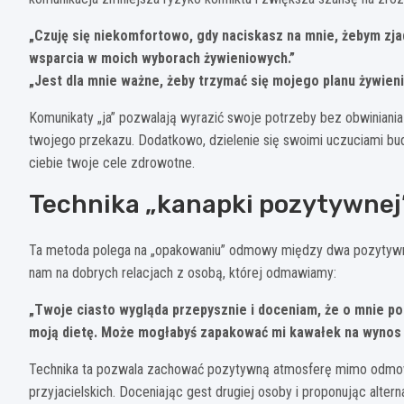
„Czuję się niekomfortowo, gdy naciskasz na mnie, żebym zjad
wsparcia w moich wyborach żywieniowych.”
„Jest dla mnie ważne, żeby trzymać się mojego planu żywie
Komunikaty „ja” pozwalają wyrazić swoje potrzeby bez obwiniania
twojego przekazu. Dodatkowo, dzielenie się swoimi uczuciami bu
ciebie twoje cele zdrowotne.
Technika „kanapki pozytywnej
Ta metoda polega na „opakowaniu” odmowy między dwa pozytywne 
nam na dobrych relacjach z osobą, której odmawiamy:
„Twoje ciasto wygląda przepysznie i doceniam, że o mnie po
moją dietę. Może mogłabyś zapakować mi kawałek na wynos d
Technika ta pozwala zachować pozytywną atmosferę mimo odmowy,
przyjacielskich. Doceniając gest drugiej osoby i proponując alte