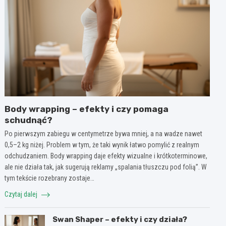
Body wrapping – efekty i czy pomaga
schudnąć?
Po pierwszym zabiegu w centymetrze bywa mniej, a na wadze nawet
0,5–2 kg niżej. Problem w tym, że taki wynik łatwo pomylić z realnym
odchudzaniem. Body wrapping daje efekty wizualne i krótkoterminowe,
ale nie działa tak, jak sugerują reklamy „spalania tłuszczu pod folią”. W
tym tekście rozebrany zostaje…
Czytaj dalej
Swan Shaper – efekty i czy działa?