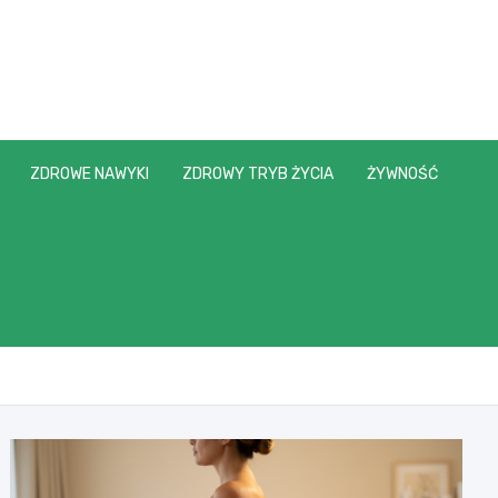
ZDROWE NAWYKI
ZDROWY TRYB ŻYCIA
ŻYWNOŚĆ
?