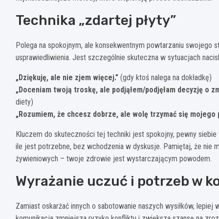
Technika „zdartej płyty”
Polega na spokojnym, ale konsekwentnym powtarzaniu swojego st
usprawiedliwienia. Jest szczególnie skuteczna w sytuacjach naci
„Dziękuję, ale nie zjem więcej.”
(gdy ktoś nalega na dokładkę)
„Doceniam twoją troskę, ale podjąłem/podjęłam decyzję o z
diety)
„Rozumiem, że chcesz dobrze, ale wolę trzymać się mojego p
Kluczem do skuteczności tej techniki jest spokojny, pewny siebie
ile jest potrzebne, bez wchodzenia w dyskusje. Pamiętaj, że nie
żywieniowych – twoje zdrowie jest wystarczającym powodem.
Wyrażanie uczuć i potrzeb w k
Zamiast oskarżać innych o sabotowanie naszych wysiłków, lepiej 
komunikacja zmniejsza ryzyko konfliktu i zwiększa szansę na zroz