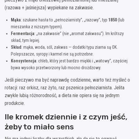
(razowa + jaśniejsza) wypiekane na zakwasie.
Mąka
: szukane hasła to „pełnoziarnisty”, „razowy”, typ
1850
(lub
mieszanka z niższym typem).
Fermentacja
: „na zakwasie” (nie „aromat zakwasu”). Im krótszy
skład, tym lepiej.
Skład
: mąka, woda, sól, zakwas — dodatki typu ziarna są OK.
Polepszacze, syropy i karmel nie są potrzebne.
Konsystencja
: chleb, który jest bardzo miękki i „watowy”, częściej
bywa wysoko przetworzony lub mocno drożdżowy.
Jeśli pieczywo ma być naprawdę codzienne, warto też myśleć o
rotacji: raz orkisz, raz żyto, raz pszenica pełnoziarnista. Jelita
zwykle lubią różnorodność, a dieta nie opiera się na jednym
produkcie.
Ile kromek dziennie i z czym jeść,
żeby to miało sens
Nie ma jednej liczby dla wszystkich, ale da się to ogarnąć