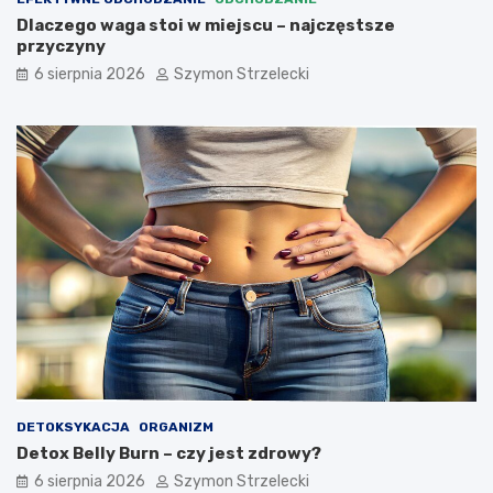
c
y
Dlaczego waga stoi w miejscu – najczęstsze
u
p
przyczyny
–
o
6 sierpnia 2026
Szymon Strzelecki
n
m
a
a
j
g
c
a
z
s
ę
c
s
h
t
u
s
d
z
n
e
ą
p
ć
r
?
z
y
c
z
DETOKSYKACJA
ORGANIZM
y
Detox Belly Burn – czy jest zdrowy?
n
y
6 sierpnia 2026
Szymon Strzelecki