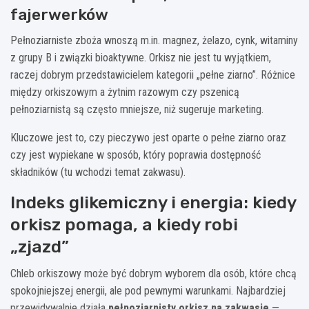
fajerwerków
Pełnoziarniste zboża wnoszą m.in. magnez, żelazo, cynk, witaminy
z grupy B i związki bioaktywne. Orkisz nie jest tu wyjątkiem,
raczej dobrym przedstawicielem kategorii „pełne ziarno”. Różnice
między orkiszowym a żytnim razowym czy pszenicą
pełnoziarnistą są często mniejsze, niż sugeruje marketing.
Kluczowe jest to, czy pieczywo jest oparte o pełne ziarno oraz
czy jest wypiekane w sposób, który poprawia dostępność
składników (tu wchodzi temat zakwasu).
Indeks glikemiczny i energia: kiedy
orkisz pomaga, a kiedy robi
„zjazd”
Chleb orkiszowy może być dobrym wyborem dla osób, które chcą
spokojniejszej energii, ale pod pewnymi warunkami. Najbardziej
przewidywalnie działa
pełnoziarnisty orkisz na zakwasie
—