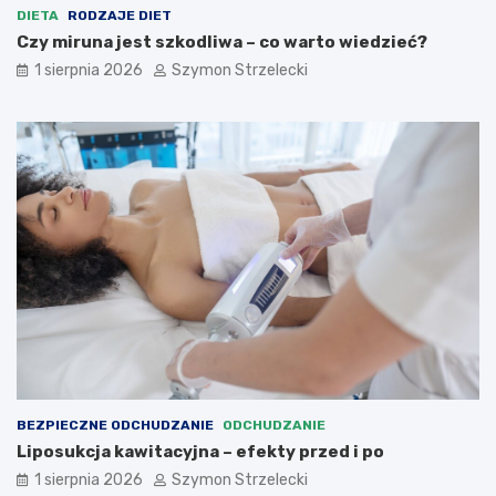
DIETA
RODZAJE DIET
Czy miruna jest szkodliwa – co warto wiedzieć?
1 sierpnia 2026
Szymon Strzelecki
BEZPIECZNE ODCHUDZANIE
ODCHUDZANIE
Liposukcja kawitacyjna – efekty przed i po
1 sierpnia 2026
Szymon Strzelecki