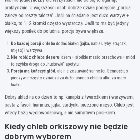
praktycznie. U większości osób dobrze działa podejście „porcja
zależy od reszty talerza”. Jeśli na śniadanie jest dużo warzyw +
białko, to 1–2 kromki często wystarczą. Jeśli to ma być jedyny
większy posiłek do południa, porcja bywa większa.
Do każdej porcji chleba
dodać białko (jajka, nabiał, ryby, strączki,
mięso) i warzywa.
Nie robić z chleba deseru
: dżem + słodkie masło orzechowe + miód
to szybka droga do „huśtawki” apetytu.
Porcja ma kończyć głód
, ale nie zostawiać senności. Senność po
pieczywie często oznacza za dużo jasnego chleba albo za mało
białka.
Dobry układ na co dzień to np. kanapki z twarożkiem i warzywami,
pasta z fasoli, hummus, jajka, sardynki, pieczone mięso. Chleb jest
wtedy bazą węglowodanową, a nie samotnym posiłkiem.
Kiedy chleb orkiszowy nie będzie
dobrym wyborem