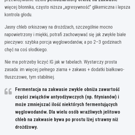
więcej błonnika, często niższa „agresywność” glikemiczna i lepsza
kontrola głodu.
Jasny chleb orkiszowy na drożdżach, szczególnie mocno
napowietrzony i miękki, potrafi zachowywać się jak zwykłe białe
pieczywo: szybka porcja węglowodanów, a po 2–3 godzinach
chęć na coś słodkiego.
Nie ma potrzeby liczyć IG jak w tabelach. Wystarczy prosta
zasada: im więcej pełnego ziarna + zakwas + dodatki białkowo-
tłuszczowe, tym stabilniej.
Fermentacja na zakwasie zwykle obniża zawartość
części związków antyodżywczych (np. fitynianów) i
może zmniejszać ilość niektórych fermentujących
węglowodanów. Dla wielu osób wrażliwych jelitowo
chleb na zakwasie bywa po prostu lżej strawny niż
drożdżowy.