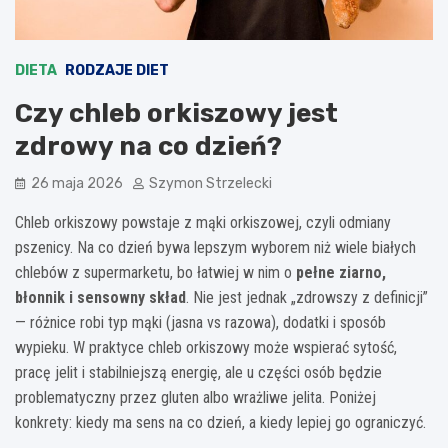
DIETA
RODZAJE DIET
Czy chleb orkiszowy jest
zdrowy na co dzień?
26 maja 2026
Szymon Strzelecki
Chleb orkiszowy powstaje z mąki orkiszowej, czyli odmiany
pszenicy. Na co dzień bywa lepszym wyborem niż wiele białych
chlebów z supermarketu, bo łatwiej w nim o
pełne ziarno,
błonnik i sensowny skład
. Nie jest jednak „zdrowszy z definicji”
— różnice robi typ mąki (jasna vs razowa), dodatki i sposób
wypieku. W praktyce chleb orkiszowy może wspierać sytość,
pracę jelit i stabilniejszą energię, ale u części osób będzie
problematyczny przez gluten albo wrażliwe jelita. Poniżej
konkrety: kiedy ma sens na co dzień, a kiedy lepiej go ograniczyć.