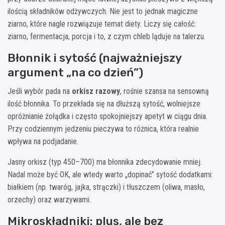
ilością składników odżywczych. Nie jest to jednak magiczne
ziarno, które nagle rozwiązuje temat diety. Liczy się całość:
ziarno, fermentacja, porcja i to, z czym chleb ląduje na talerzu.
Błonnik i sytość (najważniejszy
argument „na co dzień”)
Jeśli wybór pada na
orkisz razowy
, rośnie szansa na sensowną
ilość błonnika. To przekłada się na dłuższą sytość, wolniejsze
opróżnianie żołądka i często spokojniejszy apetyt w ciągu dnia.
Przy codziennym jedzeniu pieczywa to różnica, która realnie
wpływa na podjadanie.
Jasny orkisz (typ 450–700) ma błonnika zdecydowanie mniej.
Nadal może być OK, ale wtedy warto „dopinać” sytość dodatkami:
białkiem (np. twaróg, jajka, strączki) i tłuszczem (oliwa, masło,
orzechy) oraz warzywami.
Mikroskładniki: plus, ale bez