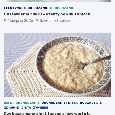
EFEKTYWNE ODCHUDZANIE
ODCHUDZANIE
Odstawienie cukru – efekty po kilku dniach
1 sierpnia 2026
Szymon Strzelecki
DIETA
ODCHUDZANIE
ODCHUDZANIE I DIETA
RODZAJE DIET
ZDROWIE I DIETA
ŻYWIENIE
Czy kasza manna jest tucząca i czy warto ją