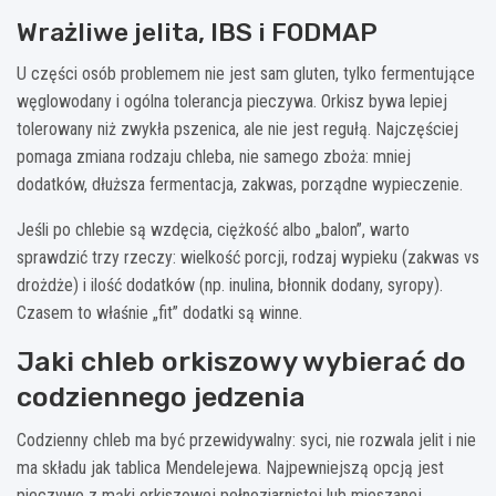
Wrażliwe jelita, IBS i FODMAP
U części osób problemem nie jest sam gluten, tylko fermentujące
węglowodany i ogólna tolerancja pieczywa. Orkisz bywa lepiej
tolerowany niż zwykła pszenica, ale nie jest regułą. Najczęściej
pomaga zmiana rodzaju chleba, nie samego zboża: mniej
dodatków, dłuższa fermentacja, zakwas, porządne wypieczenie.
Jeśli po chlebie są wzdęcia, ciężkość albo „balon”, warto
sprawdzić trzy rzeczy: wielkość porcji, rodzaj wypieku (zakwas vs
drożdże) i ilość dodatków (np. inulina, błonnik dodany, syropy).
Czasem to właśnie „fit” dodatki są winne.
Jaki chleb orkiszowy wybierać do
codziennego jedzenia
Codzienny chleb ma być przewidywalny: syci, nie rozwala jelit i nie
ma składu jak tablica Mendelejewa. Najpewniejszą opcją jest
pieczywo z mąki orkiszowej pełnoziarnistej lub mieszanej