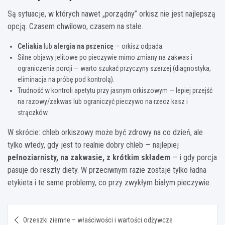
Są sytuacje, w których nawet „porządny” orkisz nie jest najlepszą
opcją. Czasem chwilowo, czasem na stałe.
Celiakia
lub
alergia na pszenicę
— orkisz odpada.
Silne objawy jelitowe po pieczywie mimo zmiany na zakwas i
ograniczenia porcji — warto szukać przyczyny szerzej (diagnostyka,
eliminacja na próbę pod kontrolą).
Trudność w kontroli apetytu przy jasnym orkiszowym — lepiej przejść
na razowy/zakwas lub ograniczyć pieczywo na rzecz kasz i
strączków.
W skrócie: chleb orkiszowy może być zdrowy na co dzień, ale
tylko wtedy, gdy jest to realnie dobry chleb — najlepiej
pełnoziarnisty, na zakwasie, z krótkim składem
— i gdy porcja
pasuje do reszty diety. W przeciwnym razie zostaje tylko ładna
etykieta i te same problemy, co przy zwykłym białym pieczywie.
Nawigacja
Orzeszki ziemne – właściwości i wartości odżywcze