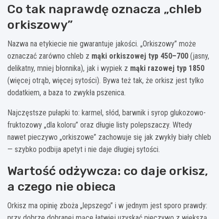
Co tak naprawdę oznacza „chleb
orkiszowy”
Nazwa na etykiecie nie gwarantuje jakości. „Orkiszowy” może
oznaczać zarówno chleb z
mąki orkiszowej typ 450–700
(jasny,
delikatny, mniej błonnika), jak i wypiek z
mąki razowej typ 1850
(więcej otrąb, więcej sytości). Bywa też tak, że orkisz jest tylko
dodatkiem, a baza to zwykła pszenica.
Najczęstsze pułapki to: karmel, słód, barwnik i syrop glukozowo-
fruktozowy „dla koloru” oraz długie listy polepszaczy. Wtedy
nawet pieczywo „orkiszowe” zachowuje się jak zwykły biały chleb
— szybko podbija apetyt i nie daje długiej sytości.
Wartość odżywcza: co daje orkisz,
a czego nie obieca
Orkisz ma opinię zboża „lepszego” i w jednym jest sporo prawdy:
przy dobrze dobranej mące łatwiej uzyskać pieczywo z większą