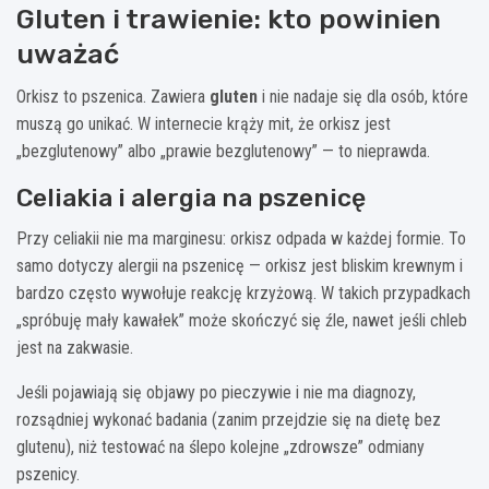
Gluten i trawienie: kto powinien
uważać
Orkisz to pszenica. Zawiera
gluten
i nie nadaje się dla osób, które
muszą go unikać. W internecie krąży mit, że orkisz jest
„bezglutenowy” albo „prawie bezglutenowy” — to nieprawda.
Celiakia i alergia na pszenicę
Przy celiakii nie ma marginesu: orkisz odpada w każdej formie. To
samo dotyczy alergii na pszenicę — orkisz jest bliskim krewnym i
bardzo często wywołuje reakcję krzyżową. W takich przypadkach
„spróbuję mały kawałek” może skończyć się źle, nawet jeśli chleb
jest na zakwasie.
Jeśli pojawiają się objawy po pieczywie i nie ma diagnozy,
rozsądniej wykonać badania (zanim przejdzie się na dietę bez
glutenu), niż testować na ślepo kolejne „zdrowsze” odmiany
pszenicy.