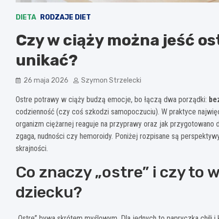
DIETA
RODZAJE DIET
Czy w ciąży można jeść ost
unikać?
26 maja 2026
Szymon Strzelecki
Ostre potrawy w ciąży budzą emocje, bo łączą dwa porządki:
be
codzienność (czy coś szkodzi samopoczuciu). W praktyce najwięce
organizm ciężarnej reaguje na przyprawy oraz jak przygotowano da
zgaga, nudności czy hemoroidy. Poniżej rozpisane są perspektywy
skrajności.
Co znaczy „ostre” i czy to
dziecku?
„Ostre” bywa skrótem myślowym. Dla jednych to papryczka chili i k