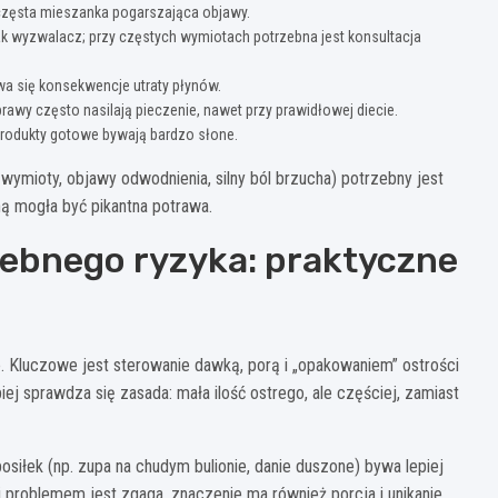
 częsta mieszanka pogarszająca objawy.
ak wyzwalacz; przy częstych wymiotach potrzebna jest konsultacja
wa się konsekwencje utraty płynów.
rawy często nasilają pieczenie, nawet przy prawidłowej diecie.
” produkty gotowe bywają bardzo słone.
ymioty, objawy odwodnienia, silny ból brzucha) potrzebny jest
ną mogła być pikantna potrawa.
zebnego ryzyka: praktyczne
. Kluczowe jest sterowanie dawką, porą i „opakowaniem” ostrości
piej sprawdza się zasada: mała ilość ostrego, ale częściej, zamiast
posiłek (np. zupa na chudym bulionie, danie duszone) bywa lepiej
i problemem jest zgaga, znaczenie ma również porcja i unikanie