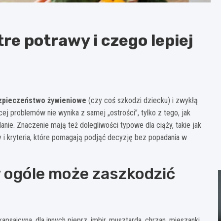
re potrawy i czego lepiej
zpieczeństwo żywieniowe
(czy coś szkodzi dziecku) i zwykłą
j problemów nie wynika z samej „ostrości”, tylko z tego, jak
nie. Znaczenie mają też dolegliwości typowe dla ciąży, takie jak
 i kryteria, które pomagają podjąć decyzję bez popadania w
 w ogóle może zaszkodzić
apsaicyna, dla innych pieprz, imbir, musztarda, chrzan, mieszanki