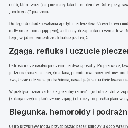
osób, które wcześniej nie miały takich problemów. Ostre przypra
„podkręcać” pieczenie.
Do tego dochodzą wahania apetytu, nadwrażliwość węchowa i nudno
mdły smak, pomagają jeść), a dla innych zapalnikiem wymiotów. Różn
tego, w jakim trymestrze aktualnie jest ciąża.
Zgaga, refluks i uczucie piecze
Ostrość może nasilać pieczenie na dwa sposoby. Po pierwsze, kw
jedzeniu (smażenie, ser, śmietana, pomidorowe sosy, cytrusy, ocet)
zwiększać odczucie podrażnienia, nawet jeśli sama ilość kwasu ni
W praktyce oznacza to, że „pikantny ramen” i „odrobina chili w zupie
(kolacja częściej kończy się zgagą) i to, czy po posiłku planowan
Biegunka, hemoroidy i podrażn
Ostre przyprawy mogą przyspieszać pasaż jelitowy u osób wrażliwy