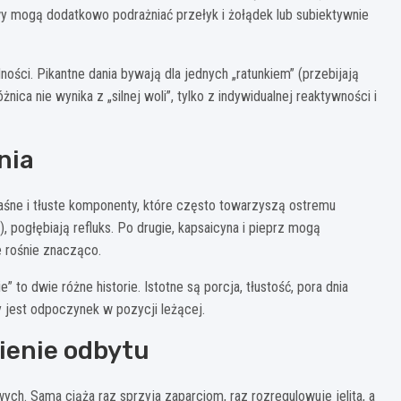
wy mogą dodatkowo podrażniać przełyk i żołądek lub subiektywnie
ści. Pikantne dania bywają dla jednych „ratunkiem” (przebijają
ica nie wynika z „silnej woli”, tylko z indywidualnej reaktywności i
nia
aśne i tłuste komponenty, które często towarzyszą ostremu
, pogłębiają refluks. Po drugie, kapsaicyna i pieprz mogą
e rośnie znacząco.
” to dwie różne historie. Istotne są porcja, tłustość, pora dnia
y jest odpoczynek w pozycji leżącej.
ienie odbytu
ch. Sama ciąża raz sprzyja zaparciom, raz rozregulowuje jelita, a