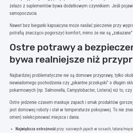
żelazo z suplementów bywa dodatkowym czynnikiem. Jeśli pojawia
samopoczucia.
Nawet bez biegunki kapsaicyna może nasilać pieczenie przy wypró
potrafią znacząco pogorszyć komfort, mimo że nie są „zakazane
Ostre potrawy a bezpiecze
bywa realniejsze niż przyp
Najbardziej problematyczne nie są domowe przyprawy, tylko okoli
niewiadomego pochodzenia czy „pikantne przekąski” o długim skł
pokarmowych (np. Salmonella, Campylobacter, Listeria) niż to, czy 
Ostre jedzenie czasem maskuje zapach i smak produktów gorszej 
jest domowej roboty i stał w temperaturze pokojowej. To nie znac
omen) selekcjonować miejsca i dania.
Największa ostrożność
przy: surowych jajach w sosach, tatara/mięs