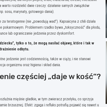
zyka warto rozdzielić dwie rzeczy: działanie samych związków
p. sosu, marynaty, gotowego dania).
 za teratogenne (nie „powodują wad”). Kapsaicyna z chili działa
ie pokarmowym. Problemem rzadko bywa „toksyczność” dla płodu,
egunce lub ograniczanie jedzenia przez dyskomfort.
ziecku”, tylko o to, że mogą nasilać objawy, które i tak w
drażnienie odbytu.
tne jedzenie jest codziennością, także w ciąży, i nie stanowi
cja organizmu oraz higiena i skład dania.
enie częściej „daje w kość”?
ozluźnia mięśnie gładkie, w tym zwieracz przełyku, co sprzyja
mie brzusznej. Efekt: zgaga i refluks potrafią pojawić się nawet u