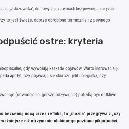
, sosach „z dozownika”, domowych przetworach bez pewnej pasteryzacji.
czy to jest świeże, dobrze obrobione termicznie i z pewnego
 odpuścić ostre: kryteria
ą nieopłacalne, gdy wywołują kaskadę objawów. Warto kierować się
pada apetyt, czy pojawiają się skurcze jelit i biegunka, czy
kwencje (odwodnienie, gorsze odżywienie) potrafią być dotkliwe.
lbo bezsenną nocą przez refluks, to „można” przegrywa z „czy
ą ważniejsze niż utrzymanie ulubionego poziomu pikantności.