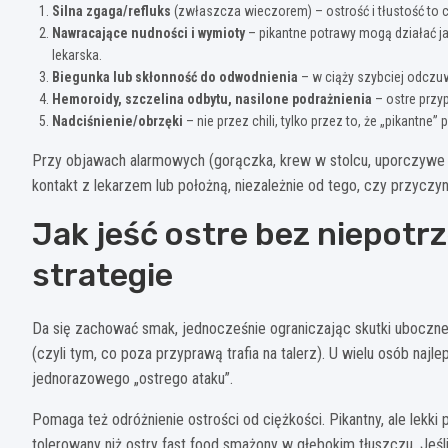
Silna zgaga/refluks
(zwłaszcza wieczorem) – ostrość i tłustość to
Nawracające nudności i wymioty
– pikantne potrawy mogą działać j
lekarska.
Biegunka lub skłonność do odwodnienia
– w ciąży szybciej odczu
Hemoroidy, szczelina odbytu, nasilone podrażnienia
– ostre przyp
Nadciśnienie/obrzęki
– nie przez chili, tylko przez to, że „pikantne
Przy objawach alarmowych (gorączka, krew w stolcu, uporczywe w
kontakt z lekarzem lub położną, niezależnie od tego, czy przyczy
Jak jeść ostre bez niepotr
strategie
Da się zachować smak, jednocześnie ograniczając skutki uboczne
(czyli tym, co poza przyprawą trafia na talerz). U wielu osób najle
jednorazowego „ostrego ataku”.
Pomaga też odróżnienie ostrości od ciężkości. Pikantny, ale lekki 
tolerowany niż ostry fast food smażony w głębokim tłuszczu. Jeśl