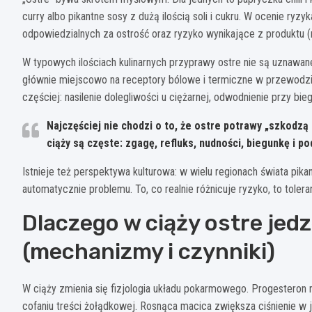
curry albo pikantne sosy z dużą ilością soli i cukru. W ocenie ry
odpowiedzialnych za ostrość oraz ryzyko wynikające z produktu (n
W typowych ilościach kulinarnych przyprawy ostre nie są uznawane
głównie miejscowo na receptory bólowe i termiczne w przewodz
częściej: nasilenie dolegliwości u ciężarnej, odwodnienie przy bi
Najczęściej nie chodzi o to, że ostre potrawy „szkodzą d
ciąży są częste: zgagę, refluks, nudności, biegunkę i po
Istnieje też perspektywa kulturowa: w wielu regionach świata pikan
automatycznie problemu. To, co realnie różnicuje ryzyko, to toleran
Dlaczego w ciąży ostre jedz
(mechanizmy i czynniki)
W ciąży zmienia się fizjologia układu pokarmowego. Progesteron r
cofaniu treści żołądkowej. Rosnąca macica zwiększa ciśnienie w ja