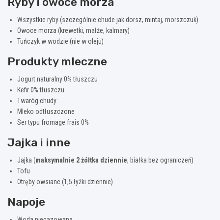
Ryby i owoce morza
Wszystkie ryby (szczególnie chude jak dorsz, mintaj, morszczuk)
Owoce morza (krewetki, małże, kalmary)
Tuńczyk w wodzie (nie w oleju)
Produkty mleczne
Jogurt naturalny 0% tłuszczu
Kefir 0% tłuszczu
Twaróg chudy
Mleko odtłuszczone
Ser typu fromage frais 0%
Jajka i inne
Jajka (
maksymalnie 2 żółtka dziennie
, białka bez ograniczeń)
Tofu
Otręby owsiane (1,5 łyżki dziennie)
Napoje
Woda niegazowana