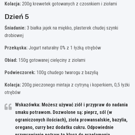
Kolacja:
200g krewetek gotowanych z czosnkiem i ziołami
Dzień 5
Śniadanie:
3 białka jajek na miękko, plasterek chudej szynki
drobiowej
Przekąska:
Jogurt naturalny 0% z 1 łyżką otrębów
Obiad:
150g gotowanej cielęciny z ziołami
Podwieczorek:
100g chudego twarogu z bazylią
Kolacja:
200g pieczonego mintaja z cytryną i koperkiem, 0,5 łyżki
otrębów
Wskazówka: Możesz używać ziół i przypraw do nadania
smaku potrawom. Dozwolone są: pieprz, sól (w
ograniczonych ilościach), zioła prowansalskie, bazylia,
oregano, curry bez dodatku cukru.
Odpowiednie
przyprawianie potraw to klucz do przełamania