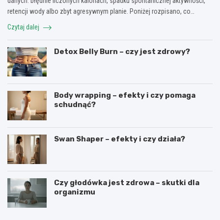
danych: błędnie liczonych kaloriach, spadku spontanicznej aktywności,
retencji wody albo zbyt agresywnym planie. Poniżej rozpisano, co…
Czytaj dalej
Detox Belly Burn – czy jest zdrowy?
Body wrapping – efekty i czy pomaga
schudnąć?
Swan Shaper – efekty i czy działa?
Czy głodówka jest zdrowa – skutki dla
organizmu
D
B
l
o