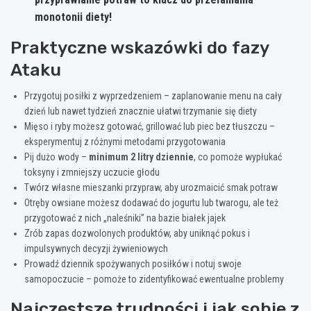
monotonii diety!
Praktyczne wskazówki do fazy
Ataku
Przygotuj posiłki z wyprzedzeniem – zaplanowanie menu na cały
dzień lub nawet tydzień znacznie ułatwi trzymanie się diety
Mięso i ryby możesz gotować, grillować lub piec bez tłuszczu –
eksperymentuj z różnymi metodami przygotowania
Pij dużo wody –
minimum 2 litry dziennie
, co pomoże wypłukać
toksyny i zmniejszy uczucie głodu
Twórz własne mieszanki przypraw, aby urozmaicić smak potraw
Otręby owsiane możesz dodawać do jogurtu lub twarogu, ale też
przygotować z nich „naleśniki” na bazie białek jajek
Zrób zapas dozwolonych produktów, aby uniknąć pokus i
impulsywnych decyzji żywieniowych
Prowadź dziennik spożywanych posiłków i notuj swoje
samopoczucie – pomoże to zidentyfikować ewentualne problemy
Najczęstsze trudności i jak sobie z