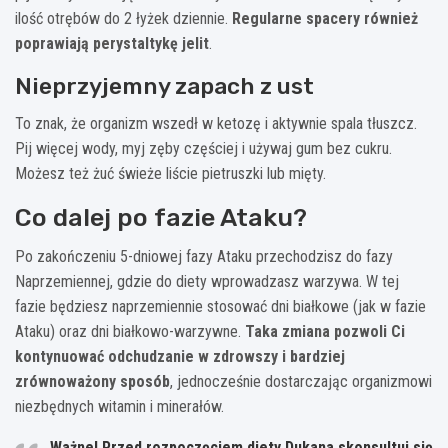
ilość otrębów do 2 łyżek dziennie.
Regularne spacery również
poprawiają perystaltykę jelit
.
Nieprzyjemny zapach z ust
To znak, że organizm wszedł w ketozę i aktywnie spala tłuszcz.
Pij więcej wody, myj zęby częściej i używaj gum bez cukru.
Możesz też żuć świeże liście pietruszki lub mięty.
Co dalej po fazie Ataku?
Po zakończeniu 5-dniowej fazy Ataku przechodzisz do fazy
Naprzemiennej, gdzie do diety wprowadzasz warzywa. W tej
fazie będziesz naprzemiennie stosować dni białkowe (jak w fazie
Ataku) oraz dni białkowo-warzywne.
Taka zmiana pozwoli Ci
kontynuować odchudzanie w zdrowszy i bardziej
zrównoważony sposób
, jednocześnie dostarczając organizmowi
niezbędnych witamin i minerałów.
Ważne! Przed rozpoczęciem diety Dukana skonsultuj się