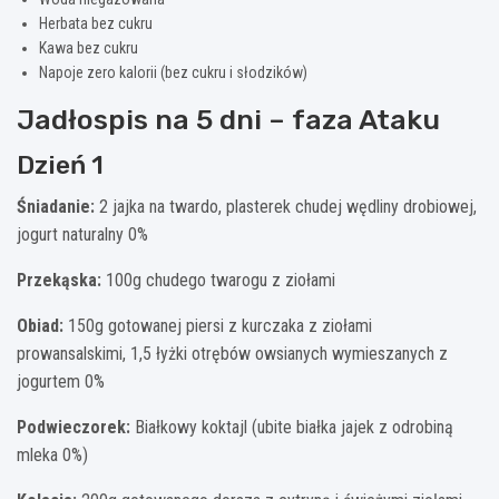
Herbata bez cukru
Kawa bez cukru
Napoje zero kalorii (bez cukru i słodzików)
Jadłospis na 5 dni – faza Ataku
Dzień 1
Śniadanie:
2 jajka na twardo, plasterek chudej wędliny drobiowej,
jogurt naturalny 0%
Przekąska:
100g chudego twarogu z ziołami
Obiad:
150g gotowanej piersi z kurczaka z ziołami
prowansalskimi, 1,5 łyżki otrębów owsianych wymieszanych z
jogurtem 0%
Podwieczorek:
Białkowy koktajl (ubite białka jajek z odrobiną
mleka 0%)