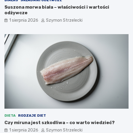
BIAŁKO
SKŁADNIKI ODŻYWCZE
Suszona morwa biała – właściwości i wartości
odżywcze
1 sierpnia 2026
Szymon Strzelecki
DIETA
RODZAJE DIET
Czy miruna jest szkodliwa – co warto wiedzieć?
1 sierpnia 2026
Szymon Strzelecki