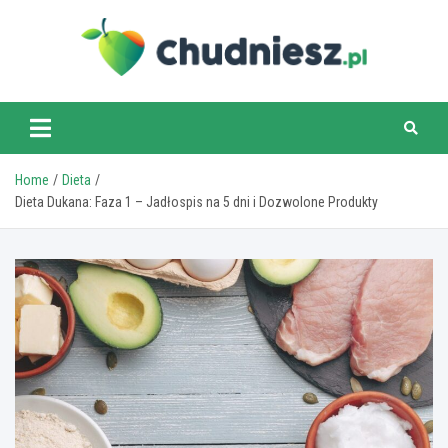
Skip
to
content
chudniesz.pl
Home
Dieta
Dieta Dukana: Faza 1 – Jadłospis na 5 dni i Dozwolone Produkty