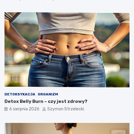
a
a
j
g
c
a
z
s
ę
c
s
h
t
u
s
d
z
n
e
ą
p
ć
r
?
z
y
c
z
DETOKSYKACJA
ORGANIZM
y
Detox Belly Burn – czy jest zdrowy?
n
y
6 sierpnia 2026
Szymon Strzelecki