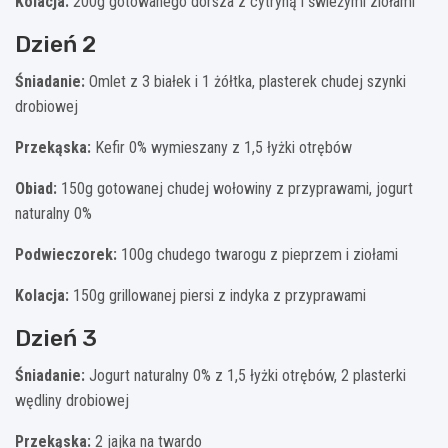
Kolacja:
200g gotowanego dorsza z cytryną i świeżymi ziołami
Dzień 2
Śniadanie:
Omlet z 3 białek i 1 żółtka, plasterek chudej szynki
drobiowej
Przekąska:
Kefir 0% wymieszany z 1,5 łyżki otrębów
Obiad:
150g gotowanej chudej wołowiny z przyprawami, jogurt
naturalny 0%
Podwieczorek:
100g chudego twarogu z pieprzem i ziołami
Kolacja:
150g grillowanej piersi z indyka z przyprawami
Dzień 3
Śniadanie:
Jogurt naturalny 0% z 1,5 łyżki otrębów, 2 plasterki
wędliny drobiowej
Przekąska:
2 jajka na twardo