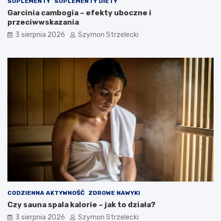
SUPLEMENTY
SUPLEMENTY DIETY
Garcinia cambogia – efekty uboczne i
przeciwwskazania
3 sierpnia 2026
Szymon Strzelecki
CODZIENNA AKTYWNOŚĆ
ZDROWE NAWYKI
Czy sauna spala kalorie – jak to działa?
3 sierpnia 2026
Szymon Strzelecki