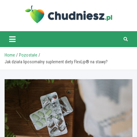
Skip
to
content
chudniesz.pl
Home
Pozostałe
Jak działa liposomalny suplement diety FlexLip® na stawy?