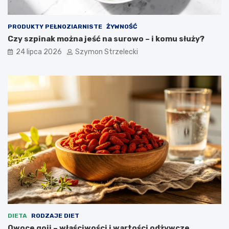
PRODUKTY PEŁNOZIARNISTE
ŻYWNOŚĆ
Czy szpinak można jeść na surowo – i komu służy?
24 lipca 2026
Szymon Strzelecki
DIETA
RODZAJE DIET
Owoce goji – właściwości i wartości odżywcze