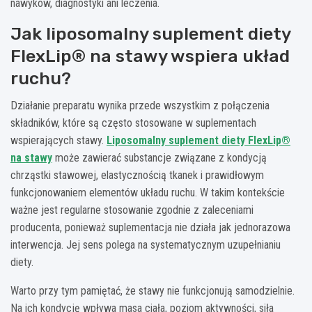
nawyków, diagnostyki ani leczenia.
Jak liposomalny suplement diety
FlexLip® na stawy wspiera układ
ruchu?
Działanie preparatu wynika przede wszystkim z połączenia
składników, które są często stosowane w suplementach
wspierających stawy.
Liposomalny suplement diety
FlexLip
®
na stawy
może zawierać substancje związane z kondycją
chrząstki stawowej, elastycznością tkanek i prawidłowym
funkcjonowaniem elementów układu ruchu. W takim kontekście
ważne jest regularne stosowanie zgodnie z zaleceniami
producenta, ponieważ suplementacja nie działa jak jednorazowa
interwencja. Jej sens polega na systematycznym uzupełnianiu
diety.
Warto przy tym pamiętać, że stawy nie funkcjonują samodzielnie.
Na ich kondycję wpływa masa ciała, poziom aktywności, siła