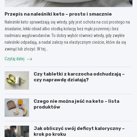
Przepis na naleśniki keto – prosto i smacznie
Naleśniki keto sprawdzają się wtedy, gdy jest ochota na coś prostego na
śniadanie, lekki obiad albo słodką kolację bez mąki pszennej i bez
nadmiaru węglowodanów. To dobry wybór również wtedy, gdy zwykłe
naleśniki odpadają, a nadal zależy na elastycznym cieście, które da się
zwinąć lub złożyć. W tej…
Czytaj dalej
Czy tabletki z karczocha odchudzają –
czy naprawdę działają?
Czego nie można jeść na keto – lista
produktów
Jak obliczyć swój deficyt kaloryczny –
krok po kroku