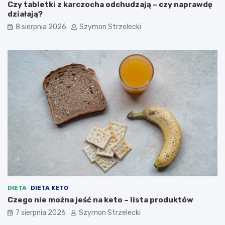
Czy tabletki z karczocha odchudzają – czy naprawdę
ę
y
działają?
d
n
z
y
8 sierpnia 2026
Szymon Strzelecki
i
a
ł
a
j
ą
?
DIETA
DIETA KETO
Czego nie można jeść na keto – lista produktów
7 sierpnia 2026
Szymon Strzelecki