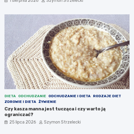
1 sierpnia 2026
Szymon Strzelecki
DIETA
ODCHUDZANIE
ODCHUDZANIE I DIETA
RODZAJE DIET
ZDROWIE I DIETA
ŻYWIENIE
Czy kasza manna jest tucząca i czy warto ją
ograniczać?
25 lipca 2026
Szymon Strzelecki