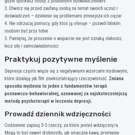
gdzie spotkasz osoby z podobnymi doświadczeniami
3. Otwórz się przed zaufaną osobą na temat swoich uczuć i
doświadczeń – dzielenie się problemami zmniejsza ich ciężar
4. Nie odrzucaj pomocy, gdy ktoś ją oferuje – pozwól bliskim
osobom być przy tobie
5. Pamiętaj, że proszenie o wsparcie nie jest oznaką słabości,
lecz siły i samoświadomości
Praktykuj pozytywne myślenie
Depresja często wiąże się z negatywnymi wzorcami myślowymi,
które działają jak filtr zniekształcający rzeczywistość.
Zmiana
sposobu myślenia to jeden z fundamentów terapii
poznawczo-behawioralnej, uznawanej za najskuteczniejszą
metodę psychoterapii w leczeniu depresji.
Prowadź dziennik wdzięczności
Codziennie zapisuj 3-5 rzeczy, za które jesteś wdzięczny/a.
Mogą to być nawet drobnostki, jak smaczna kawa, promienie