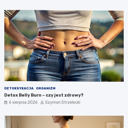
a
a
j
g
c
a
z
s
ę
c
s
h
t
u
s
d
z
n
e
ą
p
ć
r
?
z
y
c
z
DETOKSYKACJA
ORGANIZM
y
Detox Belly Burn – czy jest zdrowy?
n
y
6 sierpnia 2026
Szymon Strzelecki