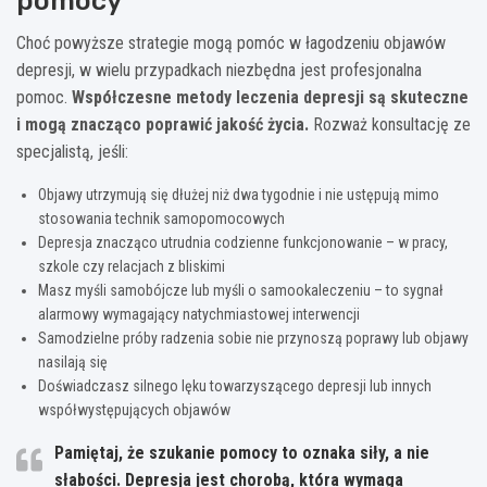
pomocy
Choć powyższe strategie mogą pomóc w łagodzeniu objawów
depresji, w wielu przypadkach niezbędna jest profesjonalna
pomoc.
Współczesne metody leczenia depresji są skuteczne
i mogą znacząco poprawić jakość życia.
Rozważ konsultację ze
specjalistą, jeśli:
Objawy utrzymują się dłużej niż dwa tygodnie i nie ustępują mimo
stosowania technik samopomocowych
Depresja znacząco utrudnia codzienne funkcjonowanie – w pracy,
szkole czy relacjach z bliskimi
Masz myśli samobójcze lub myśli o samookaleczeniu – to sygnał
alarmowy wymagający natychmiastowej interwencji
Samodzielne próby radzenia sobie nie przynoszą poprawy lub objawy
nasilają się
Doświadczasz silnego lęku towarzyszącego depresji lub innych
współwystępujących objawów
Pamiętaj, że szukanie pomocy to oznaka siły, a nie
słabości.
Depresja jest chorobą, która wymaga