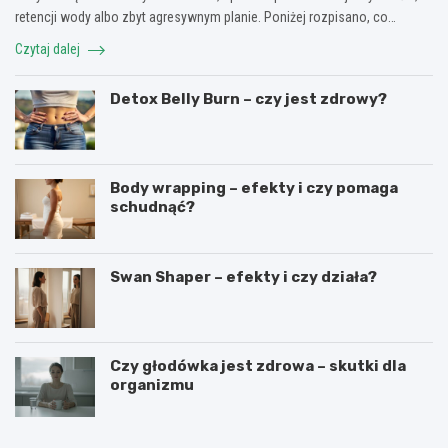
retencji wody albo zbyt agresywnym planie. Poniżej rozpisano, co…
Czytaj dalej
Detox Belly Burn – czy jest zdrowy?
Body wrapping – efekty i czy pomaga
schudnąć?
Swan Shaper – efekty i czy działa?
Czy głodówka jest zdrowa – skutki dla
organizmu
D
B
l
o