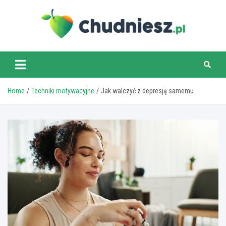
Skip
to
content
chudniesz.pl
Home
Techniki motywacyjne
Jak walczyć z depresją samemu