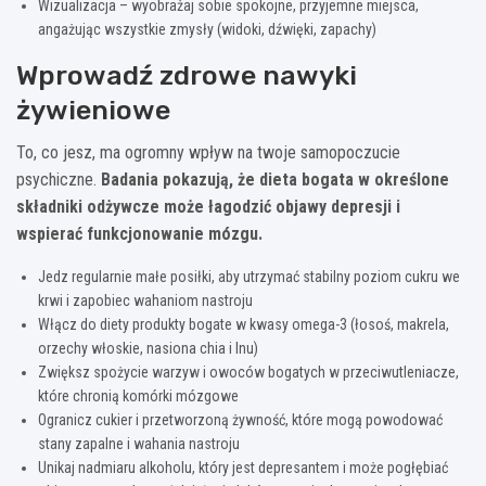
Wizualizacja – wyobrażaj sobie spokojne, przyjemne miejsca,
angażując wszystkie zmysły (widoki, dźwięki, zapachy)
Wprowadź zdrowe nawyki
żywieniowe
To, co jesz, ma ogromny wpływ na twoje samopoczucie
psychiczne.
Badania pokazują, że dieta bogata w określone
składniki odżywcze może łagodzić objawy depresji i
wspierać funkcjonowanie mózgu.
Jedz regularnie małe posiłki, aby utrzymać stabilny poziom cukru we
krwi i zapobiec wahaniom nastroju
Włącz do diety produkty bogate w kwasy omega-3 (łosoś, makrela,
orzechy włoskie, nasiona chia i lnu)
Zwiększ spożycie warzyw i owoców bogatych w przeciwutleniacze,
które chronią komórki mózgowe
Ogranicz cukier i przetworzoną żywność, które mogą powodować
stany zapalne i wahania nastroju
Unikaj nadmiaru alkoholu, który jest depresantem i może pogłębiać