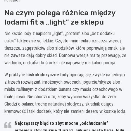
Na czym polega różnica między
lodami fit a „light” ze sklepu
Nie każde lody z napisem „light”, „protein” albo „bez dodatku
cukru” faktycznie są lekkie. Często mniej cukru oznacza więcej
tłuszczu, zagęstników albo słodzików, które poprawiają smak, ale
nie zawsze dają dobry skład. Domowa wersja ma tę przewagę, że
wiadomo, co trafia do środka i ile naprawdę ma kalorii porcja.
W praktyce
niskokaloryczne lody
opierają się zwykle na jednym
z trzech rozwiązań: mrożonych owocach, jogurcie/skyrze albo
mleku roślinnym z dodatkiem banana czy masła orzechowego w
małej ilości. Nie chodzi o to, żeby wycinać wszystko do zera.
Chodzi o balans: trochę naturalnej słodyczy, składnik dający
kremowość i taki dodatek, który nie zamieni deseru w kostkę lodu.
Najczęstszy błąd to zbyt mocne „odchudzanie”
przepisu. Gdy zniknie tłuszcz, cukier i gęsta baza, lody