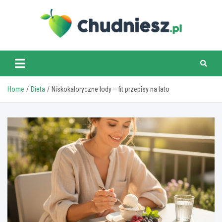
Skip
to
content
chudniesz.pl
Home
Dieta
Niskokaloryczne lody – fit przepisy na lato