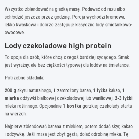
Wszystko zblendować na gładką masę. Podawać od razu albo
schłodzić jeszcze przez godzinę. Porcja wychodzi kremowa,
lekko kwaskowa i dobrze zastępuje klasyczne lody śmietankowo-
owocowe.
Lody czekoladowe high protein
To opcja dla osób, które chcą czegoś bardziej sycącego. Smak
jest wyraźny, ale bez ciężkości typowej dla lodów na śmietance.
Potrzebne składniki:
200 g
skyru naturalnego,
1
zamrożony banan,
1 łyżka
kakao,
1
miarka
odżywki białkowej czekoladowej lub waniliowej,
2-3 łyżki
mleka roślinnego. Opcjonalnie
1 kostka
gorzkiej czekolady starta
na wierzch.
Najpierw zblendować banana z mlekiem, potem dodać skyr, kakao
i odżywkę. Jeśli masa jest zbyt gęsta, dolać odrobinę mleka. Tę