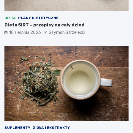
i
c
n
h
i
a
e
o
DIETA
PLANY DIETETYCZNE
i
d
Dieta SIRT – przepisy na cały dzień
r
c
10 sierpnia 2026
Szymon Strzelecki
e
h
z
u
u
d
l
z
t
a
a
j
t
ą
y
–
c
z
y
n
a
p
r
a
w
SUPLEMENTY
ZIOŁA I EKSTRAKTY
d