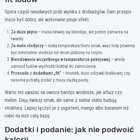
Spora część nieudanych prób wynika z drobiazgów. Sam przepis
może być dobry, ale wykonanie psuje efekt.
Za dużo płynu
– masa łatwiej się blenduje, ale potem zamarza na
twardo.
Za mało słodyczy
– niska temperatura tłumi smak, więc lody powinny
być minimalnie słodsze niż deser jedzony na ciepło.
Blendowanie wszystkiego w temperaturze pokojowej
– wtedy
zamiast lodów wychodzi koktajl do zamrożenia.
Przesada z dodatkami „fit”
– błonnik, dużo odżywki białkowej czy
nasiona potrafią zrobić z masy ciężką pastę.
Warto też uważać na owoce bardzo wodniste, jak arbuz czy
melon. Dają świeży smak, ale same z siebie słabo budują
strukturę. Lepiej łączyć je z jogurtem, mango albo bananem niż
robić na nich całą bazę.
Dodatki i podanie: jak nie podwoić
kalorii