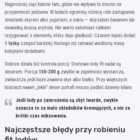
Najprościej ciąć kalorie tam, gdzie nie wpływa to mocno na
przyjemność jedzenia. W lodach ogromną różnicę robi zastąpienie
śmietanki skyrem albo jogurtem, a cukru — dojrzałym bananem lub
niewielką ilością erytrolu. Nie warto natomiast całkiem
rezygnować z elementu, który daje gładkość. Czasem lepiej dodać
1 łyżkę
czegoś bardziej tłustego niż ratować wodnistą masę
kolejnymi dodatkami.
Dobrze działa też kontrola porcji. Domowe lody fit nadal są
deserem. Porcja
150-200 g
zwykle w zupełności wystarcza,
zwłaszcza jeśli baza zawiera skyr albo białko. Przy większych
ilościach nawet „lekki” deser potrafi mocno podbić dzienny bilans.
Jeśli lody po zamrożeniu są zbyt twarde, zwykle
oznacza to za mało składników kremujących, a nie za
krótki czas miksowania.
Najczęstsze błędy przy robieniu
fit lodów