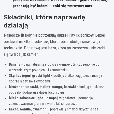
przestają być lodami — robi się zmrożony mus.
Składniki, które naprawdę
działają
Najlepsze fit lody nie potrzebują długiej listy składników. Lepiej
postawić na kilka produktów, które robią robotę i smakowo, i
technicznie. Podstawą jest baza, która po zamrożeniu nie zrobi
się twarda jak kamień.
Banany
– dają naturalną słodycz i kremowość, szczególnie po
wcześniejszym pokrojeniu i zamrożeniu.
Skyr lub jogurt grecki light
– podbija białko, zagęszcza masę i
dobrze łączy się z owocami.
Mrożone truskawki, maliny, mango, borówki
– budują smak bez
potrzeby dodawania dużej ilości cukru.
Mleko kokosowe light lub napój migdałowy
– pomagają
zblendować masę, ale nie warto lać ich za dużo.
Kakao, wanilia, cynamon
– poprawiają smak praktycznie bez