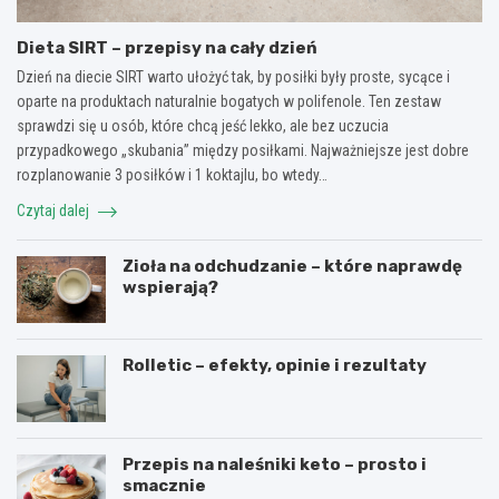
Dieta SIRT – przepisy na cały dzień
Dzień na diecie SIRT warto ułożyć tak, by posiłki były proste, sycące i
oparte na produktach naturalnie bogatych w polifenole. Ten zestaw
sprawdzi się u osób, które chcą jeść lekko, ale bez uczucia
przypadkowego „skubania” między posiłkami. Najważniejsze jest dobre
rozplanowanie 3 posiłków i 1 koktajlu, bo wtedy…
Czytaj dalej
Zioła na odchudzanie – które naprawdę
wspierają?
Rolletic – efekty, opinie i rezultaty
Przepis na naleśniki keto – prosto i
smacznie