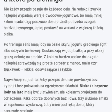
Nie każdy przepis pasuje do każdego celu. Na redukcji zwykle
najlepiej wypadają wersje owocowo-jogurtowe, bo mają mniej
kalorii i nadal dają poczucie deseru. Jeśli potrzeba czegoś
bardziej sycącego, lepiej postawić na wariant z większą ilością
białka.
Po treningu sens mają lody na bazie skyru, jogurtu greckiego light
albo odżywki białkowej. Dostarczają więcej białka, a przy okazji
gaszą ochotę na słodkie. Z kolei w bardzo upalne dni często
najlepiej sprawdzają się proste sorbety z mango, malin czy
truskawek — lekkie, odświeżające i szybkie.
Najważniejsze jest to, żeby przepis dało się powtórzyć bez
irytacji i bez polowania na egzotyczne składniki.
Niskokaloryczne
lody na lato
mają być ułatwieniem, nie kolejnym projektem do
odhaczenia. Kilka dobrze dobranych baz i dwa, trzy ulubione smaki
w zupełności wystarczą, żeby mieć pod ręką deser, który
naprawdę smakuje.