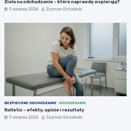
Zioła na odchudzanie – które naprawdę wspierają?
ę
d
9 sierpnia 2026
Szymon Strzelecki
z
i
a
ł
a
j
ą
?
BEZPIECZNE ODCHUDZANIE
ODCHUDZANIE
Rolletic – efekty, opinie i rezultaty
9 sierpnia 2026
Szymon Strzelecki