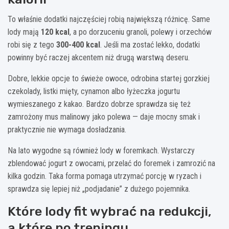
To właśnie dodatki najczęściej robią największą różnicę. Same
lody mają
120 kcal
, a po dorzuceniu granoli, polewy i orzechów
robi się z tego
300-400 kcal
. Jeśli ma zostać lekko, dodatki
powinny być raczej akcentem niż drugą warstwą deseru.
Dobre, lekkie opcje to świeże owoce, odrobina startej gorzkiej
czekolady, listki mięty, cynamon albo łyżeczka jogurtu
wymieszanego z kakao. Bardzo dobrze sprawdza się też
zamrożony mus malinowy jako polewa — daje mocny smak i
praktycznie nie wymaga dosładzania.
Na lato wygodne są również lody w foremkach. Wystarczy
zblendować jogurt z owocami, przelać do foremek i zamrozić na
kilka godzin. Taka forma pomaga utrzymać porcję w ryzach i
sprawdza się lepiej niż „podjadanie” z dużego pojemnika.
Które lody fit wybrać na redukcji,
a które po treningu