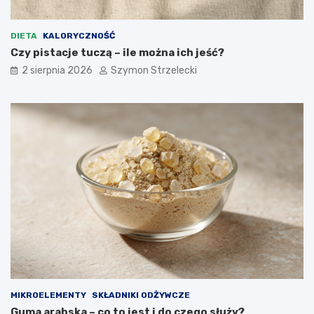
DIETA
KALORYCZNOŚĆ
Czy pistacje tuczą – ile można ich jeść?
2 sierpnia 2026
Szymon Strzelecki
MIKROELEMENTY
SKŁADNIKI ODŻYWCZE
Guma arabska – co to jest i do czego służy?