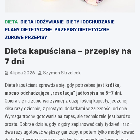
DIETA
DIETA I ODŻYWIANIE
DIETY I ODCHUDZANIE
PLANY DIETETYCZNE
PRZEPISY DIETETYCZNE
ZDROWE PRZEPISY
Dieta kapuściana – przepisy na
7 dni
4 lipca 2026
Szymon Strzelecki
Dieta kapuściana sprawdza się, gdy potrzebna jest
krótka,
mocno odchudzająca „resetacja” jadłospisu na 5–7 dni
.
Opiera się na zupie warzywnej z dużą ilością kapusty, jedzonej
kilka razy dziennie, z prostymi dodatkami w zależności od dnia.
Wymaga trochę gotowania na zapas, ale technicznie jest bardzo
prosta. Dobrze działa, gdy z góry zaplanować cały tydzień i raz–
dwa razy ugotować większy gar zupy, a potem tylko modyfikować
dodatki. Poniżej przepis na solidną bazę zupy kapuścianej oraz