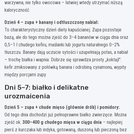
warzywna, nie tylko owocowa – łatwiej wtedy utrzymać niższą
kaloryczność.
Dzień 4 – zupa + banany i odtłuszczony nabiał:
To charakterystyczny dzień diety kapuścianej. Zupa pozostaje
bazą, ale do tego można zjeść do 3–4 bananów w ciągu dnia oraz
0,5–1 l chudego kefiru, maślanki lub jogurtu naturalnego 0–2%
tłuszczu. Banany dają uczucie sytości i uzupełniają potas, a nabiał
– trochę białka i wapnia. Dobrze się sprawdza prosty „koktajl”:
kefir zmiksowany z połówką banana i odrobiną cynamonu, wypity
między porcjami zupy.
Dni 5–7: białko i delikatne
urozmaicenia
Dzień 5 – zupa + chude mięso (głównie drób) i pomidory:
Od tego dnia dochodzi już pełnoprawne białko zwierzęce. Można
zjeść ok.
300–400 g chudego mięsa w ciągu dnia
– najlepiej
pierś z kurczaka lub indyka, gotowaną, duszoną lub pieczoną bez