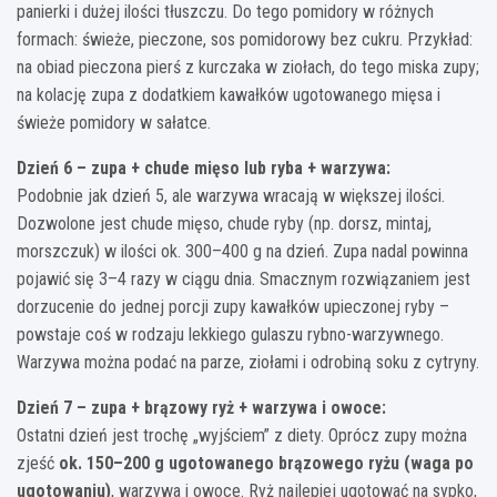
panierki i dużej ilości tłuszczu. Do tego pomidory w różnych
formach: świeże, pieczone, sos pomidorowy bez cukru. Przykład:
na obiad pieczona pierś z kurczaka w ziołach, do tego miska zupy;
na kolację zupa z dodatkiem kawałków ugotowanego mięsa i
świeże pomidory w sałatce.
Dzień 6 – zupa + chude mięso lub ryba + warzywa:
Podobnie jak dzień 5, ale warzywa wracają w większej ilości.
Dozwolone jest chude mięso, chude ryby (np. dorsz, mintaj,
morszczuk) w ilości ok. 300–400 g na dzień. Zupa nadal powinna
pojawić się 3–4 razy w ciągu dnia. Smacznym rozwiązaniem jest
dorzucenie do jednej porcji zupy kawałków upieczonej ryby –
powstaje coś w rodzaju lekkiego gulaszu rybno-warzywnego.
Warzywa można podać na parze, ziołami i odrobiną soku z cytryny.
Dzień 7 – zupa + brązowy ryż + warzywa i owoce:
Ostatni dzień jest trochę „wyjściem” z diety. Oprócz zupy można
zjeść
ok. 150–200 g ugotowanego brązowego ryżu (waga po
ugotowaniu)
, warzywa i owoce. Ryż najlepiej ugotować na sypko,