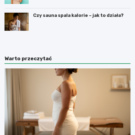
Czy sauna spala kalorie – jak to działa?
B
S
o
w
d
a
y
n
w
S
Warto przeczytać
r
h
a
a
p
p
p
e
i
r
n
–
g
e
–
f
e
e
f
k
e
t
k
y
t
i
y
c