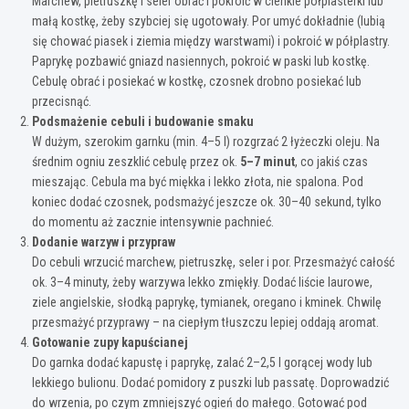
Marchew, pietruszkę i seler obrać i pokroić w cienkie półplasterki lub
małą kostkę, żeby szybciej się ugotowały. Por umyć dokładnie (lubią
się chować piasek i ziemia między warstwami) i pokroić w półplastry.
Paprykę pozbawić gniazd nasiennych, pokroić w paski lub kostkę.
Cebulę obrać i posiekać w kostkę, czosnek drobno posiekać lub
przecisnąć.
Podsmażenie cebuli i budowanie smaku
W dużym, szerokim garnku (min. 4–5 l) rozgrzać 2 łyżeczki oleju. Na
średnim ogniu zeszklić cebulę przez ok.
5–7 minut
, co jakiś czas
mieszając. Cebula ma być miękka i lekko złota, nie spalona. Pod
koniec dodać czosnek, podsmażyć jeszcze ok. 30–40 sekund, tylko
do momentu aż zacznie intensywnie pachnieć.
Dodanie warzyw i przypraw
Do cebuli wrzucić marchew, pietruszkę, seler i por. Przesmażyć całość
ok. 3–4 minuty, żeby warzywa lekko zmiękły. Dodać liście laurowe,
ziele angielskie, słodką paprykę, tymianek, oregano i kminek. Chwilę
przesmażyć przyprawy – na ciepłym tłuszczu lepiej oddają aromat.
Gotowanie zupy kapuścianej
Do garnka dodać kapustę i paprykę, zalać 2–2,5 l gorącej wody lub
lekkiego bulionu. Dodać pomidory z puszki lub passatę. Doprowadzić
do wrzenia, po czym zmniejszyć ogień do małego. Gotować pod