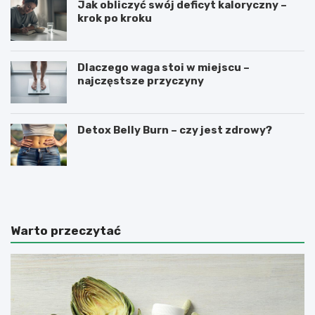
Jak obliczyć swój deficyt kaloryczny –
krok po kroku
Dlaczego waga stoi w miejscu –
najczęstsze przyczyny
Detox Belly Burn – czy jest zdrowy?
C
D
z
l
y
a
t
c
a
z
Warto przeczytać
b
e
l
g
e
o
t
w
k
a
i
g
z
a