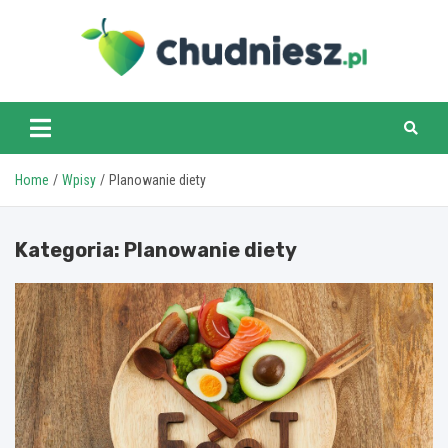
Skip
to
content
chudniesz.pl
Home
Wpisy
Planowanie diety
Kategoria:
Planowanie diety