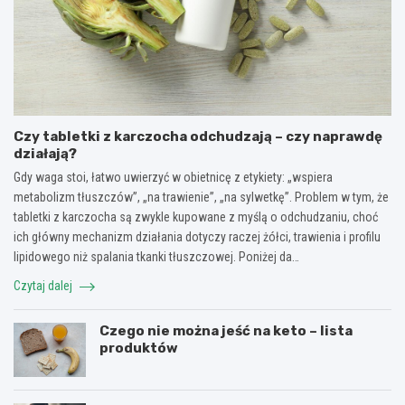
Czy tabletki z karczocha odchudzają – czy naprawdę
działają?
Gdy waga stoi, łatwo uwierzyć w obietnicę z etykiety: „wspiera
metabolizm tłuszczów”, „na trawienie”, „na sylwetkę”. Problem w tym, że
tabletki z karczocha są zwykle kupowane z myślą o odchudzaniu, choć
ich główny mechanizm działania dotyczy raczej żółci, trawienia i profilu
lipidowego niż spalania tkanki tłuszczowej. Poniżej da…
Czytaj dalej
Czego nie można jeść na keto – lista
produktów