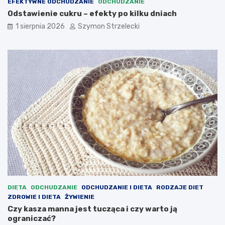
EFEKTYWNE ODCHUDZANIE
ODCHUDZANIE
Odstawienie cukru – efekty po kilku dniach
1 sierpnia 2026
Szymon Strzelecki
DIETA
ODCHUDZANIE
ODCHUDZANIE I DIETA
RODZAJE DIET
ZDROWIE I DIETA
ŻYWIENIE
Czy kasza manna jest tucząca i czy warto ją
ograniczać?