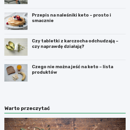
Przepis na naleśniki keto – prosto i
smacznie
Czy tabletki z karczocha odchudzają –
czy naprawdę działają?
Czego nie można jeść na keto – lista
produktów
R
C
o
z
l
y
l
t
e
a
Warto przeczytać
t
b
i
l
c
e
–
t