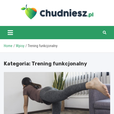
Skip
to
content
chudniesz.pl
Home
Wpisy
Trening funkcjonalny
Kategoria:
Trening funkcjonalny