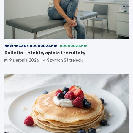
z
y
n
a
p
r
a
w
BEZPIECZNE ODCHUDZANIE
ODCHUDZANIE
d
Rolletic – efekty, opinie i rezultaty
ę
d
9 sierpnia 2026
Szymon Strzelecki
z
i
a
ł
a
j
ą
?