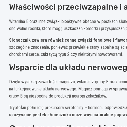
Właściwości przeciwzapalne i
Witamina E oraz inne związki bioaktywne obecne w pestkach słonec
one wolne rodniki, które mogą uszkadzać komórki i przyspieszać p
Słonecznik zawiera również cenne związki fenolowe i flawo
szczególne znaczenie, ponieważ przewlekłe stany zapalne są ści
chorobami serca, cukrzycą typu 2 czy niektórymi nowotworami.
Wsparcie dla układu nerwowe
Dzięki wysokiej zawartości magnezu, witamin z grupy B oraz ami
na funkcjonowanie układu nerwowego. Magnez pomaga w sprawn
grupy B są niezbędne do produkcji neuroprzekaźników.
Tryptofan pełni rolę prekursora serotoniny – hormonu odpowiedzi
spożywanie pestek słonecznika może więc naturalnie poprawi