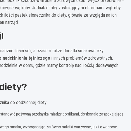
łonecznik szkodzi wątrobie u zdrowych osób. Wręcz przeciwnie –
kacyjne wątroby. Jednak osoby z istniejącymi chorobami wątroby
ilości pestek słonecznika do diety, głównie ze względu na ich
en narząd.
i
naczne ilości soli, a czasem także dodatki smakowe czy
o nadciśnienia tętniczego
i innych problemów zdrowotnych.
odzielnie w domu, gdzie mamy kontrolę nad ilością dodawanych
diety?
nika do codziennej diety:
e stanowić pożywną przekąskę między posiłkami, doskonale zaspokajającą
chowego smaku, wzbogacając zarówno sałatki warzywne, jak i owocowe.