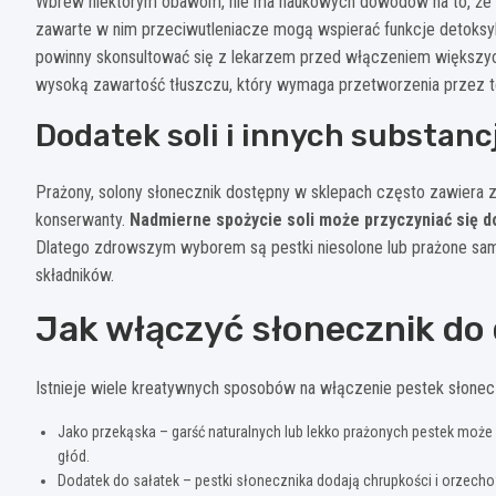
Wbrew niektórym obawom, nie ma naukowych dowodów na to, że s
zawarte w nim przeciwutleniacze mogą wspierać funkcje detoksy
powinny skonsultować się z lekarzem przed włączeniem większych 
wysoką zawartość tłuszczu, który wymaga przetworzenia przez t
Dodatek soli i innych substancj
Prażony, solony słonecznik dostępny w sklepach często zawiera z
konserwanty.
Nadmierne spożycie soli może przyczyniać się d
Dlatego zdrowszym wyborem są pestki niesolone lub prażone sam
składników.
Jak włączyć słonecznik do 
Istnieje wiele kreatywnych sposobów na włączenie pestek słonecz
Jako przekąska – garść naturalnych lub lekko prażonych pestek moż
głód.
Dodatek do sałatek – pestki słonecznika dodają chrupkości i orze