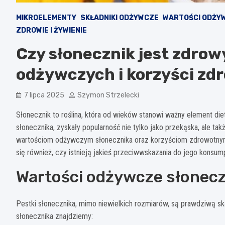
MIKROELEMENTY
SKŁADNIKI ODŻYWCZE
WARTOŚCI ODŻY
ZDROWIE I ŻYWIENIE
Czy słonecznik jest zdrow
odżywczych i korzyści zd
7 lipca 2025
Szymon Strzelecki
Słonecznik to roślina, która od wieków stanowi ważny element die
słonecznika, zyskały popularność nie tylko jako przekąska, ale tak
wartościom odżywczym słonecznika oraz korzyściom zdrowotnym,
się również, czy istnieją jakieś przeciwwskazania do jego konsump
Wartości odżywcze słonec
Pestki słonecznika, mimo niewielkich rozmiarów, są prawdziwą s
słonecznika znajdziemy: