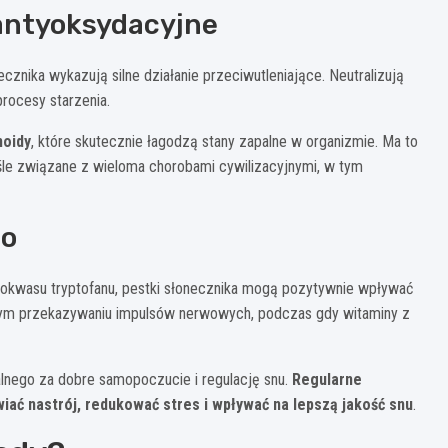
 antyoksydacyjne
znika wykazują silne działanie przeciwutleniające. Neutralizują
rocesy starzenia.
noidy
, które skutecznie łagodzą stany zapalne w organizmie. Ma to
śle związane z wieloma chorobami cywilizacyjnymi, w tym
go
nokwasu tryptofanu, pestki słonecznika mogą pozytywnie wpływać
ym przekazywaniu impulsów nerwowych, podczas gdy witaminy z
alnego za dobre samopoczucie i regulację snu.
Regularne
ać nastrój, redukować stres i wpływać na lepszą jakość snu
.