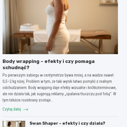
Body wrapping – efekty i czy pomaga
schudnąć?
Po pierwszym zabiegu w centymetrze bywa mniej, a na wadze nawet
0,5–2 kg niżej. Problem w tym, że taki wynik łatwo pomylić z realnym
odchudzaniem. Body wrapping daje efekty wizualne i krótkoterminowe,
ale nie działa tak, jak sugerują reklamy „spalania tłuszczu pod folią”. W
tym tekście rozebrany zostaje…
Czytaj dalej
Swan Shaper – efekty i czy działa?