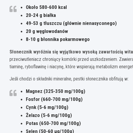
Około 580-600 kcal
20-24 g białka
49-53 g tłuszczu (głównie nienasyconego)
20 g węglowodanów
8-10 g błonnika pokarmowego
Słonecznik wyróżnia się wyjątkowo wysoką zawartością wita
przeciwutleniacz chroniący komórki przed uszkodzeniem. Zawiera
tiaminę, ryboflawinę i niacynę, które wspierają metabolizm energe
Jeśli chodzi o składniki mineralne, pestki słonecznika obfitują w:
Magnez (325-350 mg/100g)
Fosfor (660-700 mg/100g)
Cynk (5-6 mg/100g)
Żelazo (5-6 mg/100g)
Potas (650-700 mg/100g)
Selen (50-60 μg/100g)