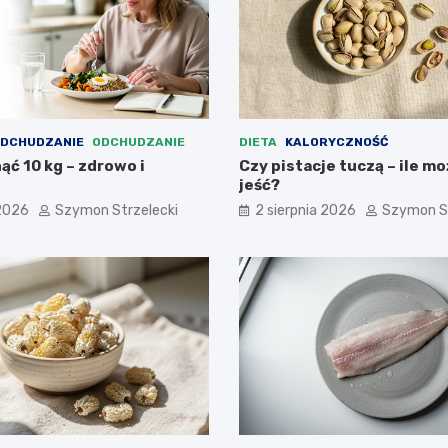
ODCHUDZANIE
ODCHUDZANIE
DIETA
KALORYCZNOŚĆ
ć 10 kg – zdrowo i
Czy pistacje tuczą – ile mo
e
jeść?
 2026
Szymon Strzelecki
2 sierpnia 2026
Szymon St