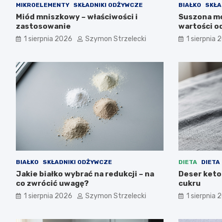
MIKROELEMENTY
SKŁADNIKI ODŻYWCZE
BIAŁKO
SKŁA
Miód mniszkowy – właściwości i
Suszona mor
zastosowanie
wartości o
1 sierpnia 2026
Szymon Strzelecki
1 sierpnia 
BIAŁKO
SKŁADNIKI ODŻYWCZE
DIETA
DIETA
Jakie białko wybrać na redukcji – na
Deser keto
co zwrócić uwagę?
cukru
1 sierpnia 2026
Szymon Strzelecki
1 sierpnia 