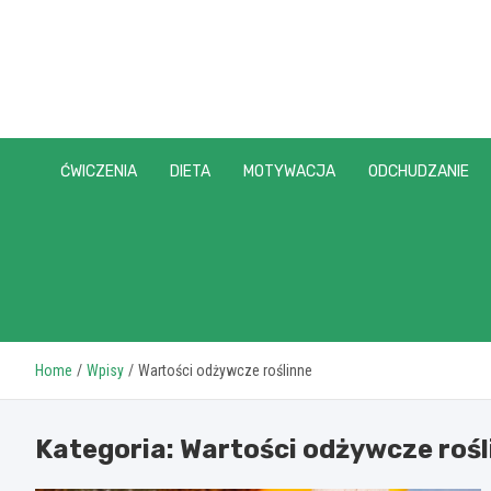
Skip
to
content
ĆWICZENIA
DIETA
MOTYWACJA
ODCHUDZANIE
Home
Wpisy
Wartości odżywcze roślinne
Kategoria:
Wartości odżywcze rośl