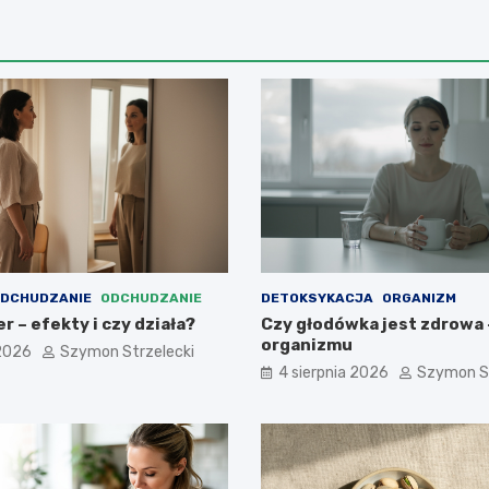
ODCHUDZANIE
ODCHUDZANIE
DETOKSYKACJA
ORGANIZM
 – efekty i czy działa?
Czy głodówka jest zdrowa –
organizmu
 2026
Szymon Strzelecki
4 sierpnia 2026
Szymon St