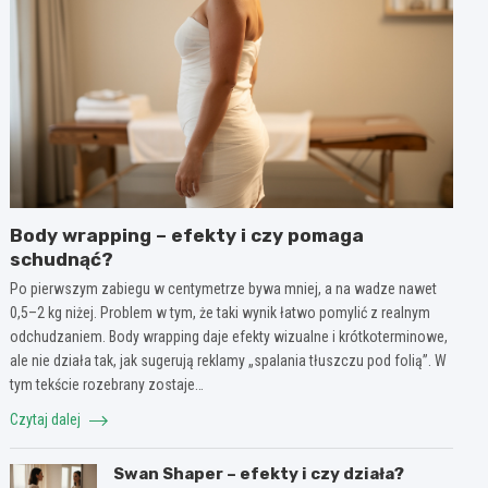
Body wrapping – efekty i czy pomaga
schudnąć?
Po pierwszym zabiegu w centymetrze bywa mniej, a na wadze nawet
0,5–2 kg niżej. Problem w tym, że taki wynik łatwo pomylić z realnym
odchudzaniem. Body wrapping daje efekty wizualne i krótkoterminowe,
ale nie działa tak, jak sugerują reklamy „spalania tłuszczu pod folią”. W
tym tekście rozebrany zostaje…
Czytaj dalej
Swan Shaper – efekty i czy działa?