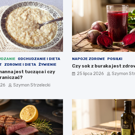
DZANIE
ODCHUDZANIE I DIETA
NAPOJE ZDROWE
POSIŁKI
T
ZDROWIE I DIETA
ŻYWIENIE
Czy sok z buraka jest zdr
anna jest tucząca i czy
25 lipca 2026
Szymon Str
graniczać?
026
Szymon Strzelecki