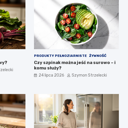
PRODUKTY PEŁNOZIARNISTE
ŻYWNOŚĆ
owy?
Czy szpinak można jeść na surowo – i
komu służy?
zelecki
24 lipca 2026
Szymon Strzelecki