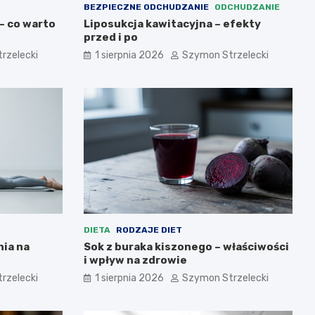
BEZPIECZNE ODCHUDZANIE
ODCHUDZANIE
– co warto
Liposukcja kawitacyjna – efekty
przed i po
rzelecki
1 sierpnia 2026
Szymon Strzelecki
DIETA
RODZAJE DIET
nia na
Sok z buraka kiszonego – właściwości
i wpływ na zdrowie
rzelecki
1 sierpnia 2026
Szymon Strzelecki