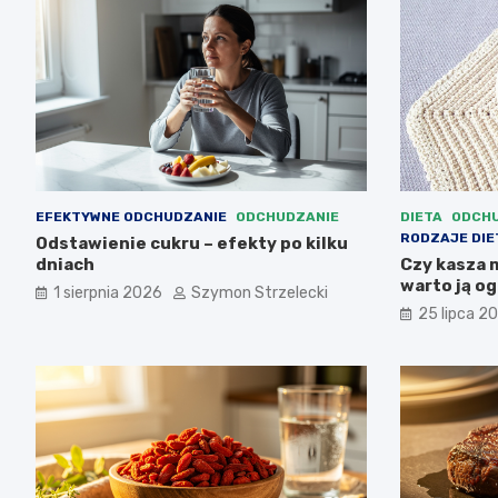
EFEKTYWNE ODCHUDZANIE
ODCHUDZANIE
DIETA
ODCHU
RODZAJE DIE
Odstawienie cukru – efekty po kilku
dniach
Czy kasza m
warto ją o
1 sierpnia 2026
Szymon Strzelecki
25 lipca 2