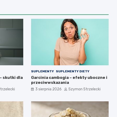
SUPLEMENTY
SUPLEMENTY DIETY
 skutki dla
Garcinia cambogia – efekty uboczne i
przeciwwskazania
rzelecki
3 sierpnia 2026
Szymon Strzelecki