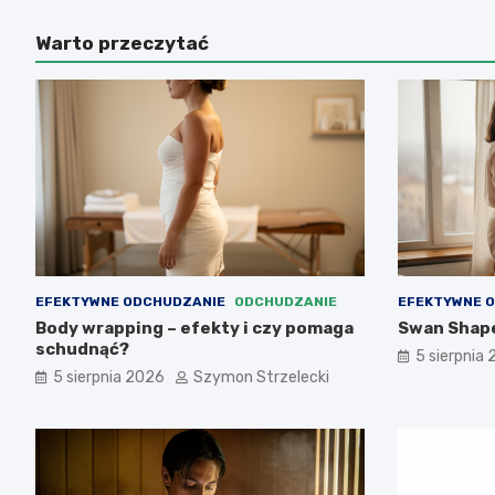
Warto przeczytać
EFEKTYWNE ODCHUDZANIE
ODCHUDZANIE
EFEKTYWNE 
Body wrapping – efekty i czy pomaga
Swan Shaper
schudnąć?
5 sierpnia
5 sierpnia 2026
Szymon Strzelecki