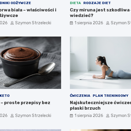
DNIKI ODŻYWCZE
DIETA
RODZAJE DIET
wa biała – właściwości i
Czy miruna jest szkodliwa 
dżywcze
wiedzieć?
2026
Szymon Strzelecki
1 sierpnia 2026
Szymon St
 KETO
ĆWICZENIA
PLAN TRENINGOWY
 – proste przepisy bez
Najskuteczniejsze ćwicze
płaski brzuch
2026
Szymon Strzelecki
1 sierpnia 2026
Szymon St